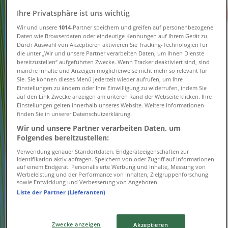
{"numCatalogs":0}
Ihre Privatsphäre ist uns wichtig
Wir und unsere
1014
-Partner speichern und greifen auf personenbezogene
Adressen und Öffnungszeiten von
Daten wie Browserdaten oder eindeutige Kennungen auf Ihrem Gerät zu.
TEDi
Durch Auswahl von Akzeptieren aktivieren Sie Tracking-Technologien für
die unter „Wir und unsere Partner verarbeiten Daten, um Ihnen Dienste
bereitzustellen“ aufgeführten Zwecke. Wenn Tracker deaktiviert sind, sind
manche Inhalte und Anzeigen möglicherweise nicht mehr so relevant für
Sie. Sie können dieses Menü jederzeit wieder aufrufen, um Ihre
Einstellungen zu ändern oder Ihre Einwilligung zu widerrufen, indem Sie
TEDi
auf den Link Zwecke anzeigen am unteren Rand der Webseite klicken. Ihre
Einstellungen gelten innerhalb unseres Website. Weitere Informationen
Am Markt 11, Schwerte (Hansestadt an der Ruhr)
finden Sie in unserer Datenschutzerklärung.
Wir und unsere Partner verarbeiten Daten, um
123 m
Folgendes bereitzustellen:
Geschlossen
Verwendung genauer Standortdaten. Endgeräteeigenschaften zur
Identifikation aktiv abfragen. Speichern von oder Zugriff auf Informationen
auf einem Endgerät. Personalisierte Werbung und Inhalte, Messung von
Werbeleistung und der Performance von Inhalten, Zielgruppenforschung
sowie Entwicklung und Verbesserung von Angeboten.
Liste der Partner (Lieferanten)
TEDi
Rodenbergstr. 63, Dortmund
Zwecke anzeigen
Akzeptieren