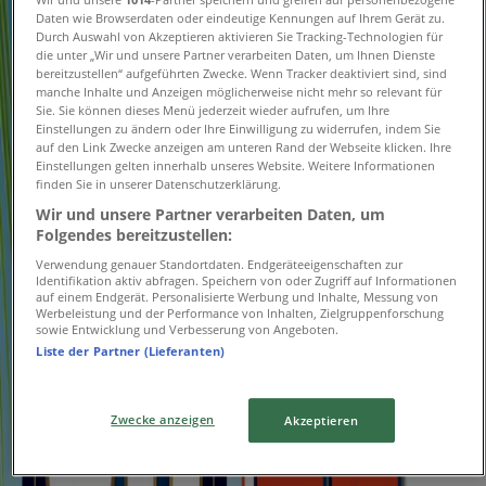
Adressen und Öffnungszeiten von
Daten wie Browserdaten oder eindeutige Kennungen auf Ihrem Gerät zu.
TEDi
Durch Auswahl von Akzeptieren aktivieren Sie Tracking-Technologien für
die unter „Wir und unsere Partner verarbeiten Daten, um Ihnen Dienste
bereitzustellen“ aufgeführten Zwecke. Wenn Tracker deaktiviert sind, sind
manche Inhalte und Anzeigen möglicherweise nicht mehr so relevant für
Sie. Sie können dieses Menü jederzeit wieder aufrufen, um Ihre
Einstellungen zu ändern oder Ihre Einwilligung zu widerrufen, indem Sie
TEDi
auf den Link Zwecke anzeigen am unteren Rand der Webseite klicken. Ihre
Einstellungen gelten innerhalb unseres Website. Weitere Informationen
Veringstr.34, Hamburg
finden Sie in unserer Datenschutzerklärung.
Wir und unsere Partner verarbeiten Daten, um
4.6 km
Folgendes bereitzustellen:
Geschlossen
Verwendung genauer Standortdaten. Endgeräteeigenschaften zur
Identifikation aktiv abfragen. Speichern von oder Zugriff auf Informationen
auf einem Endgerät. Personalisierte Werbung und Inhalte, Messung von
Werbeleistung und der Performance von Inhalten, Zielgruppenforschung
sowie Entwicklung und Verbesserung von Angeboten.
Liste der Partner (Lieferanten)
TEDi
Fuhlsbüttler Str. 188, Hamburg
Zwecke anzeigen
Akzeptieren
5.5 km