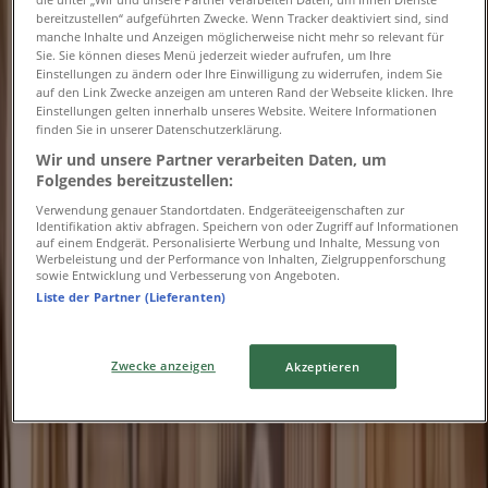
bereitzustellen“ aufgeführten Zwecke. Wenn Tracker deaktiviert sind, sind
manche Inhalte und Anzeigen möglicherweise nicht mehr so relevant für
Sie. Sie können dieses Menü jederzeit wieder aufrufen, um Ihre
Einstellungen zu ändern oder Ihre Einwilligung zu widerrufen, indem Sie
auf den Link Zwecke anzeigen am unteren Rand der Webseite klicken. Ihre
Witt Weiden
Einstellungen gelten innerhalb unseres Website. Weitere Informationen
finden Sie in unserer Datenschutzerklärung.
Flash Deal Bis Zu -60%
Wir und unsere Partner verarbeiten Daten, um
Folgendes bereitzustellen:
Läuft am 13.8. ab
Verwendung genauer Standortdaten. Endgeräteeigenschaften zur
Identifikation aktiv abfragen. Speichern von oder Zugriff auf Informationen
auf einem Endgerät. Personalisierte Werbung und Inhalte, Messung von
-3 Tage
Werbeleistung und der Performance von Inhalten, Zielgruppenforschung
sowie Entwicklung und Verbesserung von Angeboten.
Liste der Partner (Lieferanten)
Witt Weiden
Zwecke anzeigen
Akzeptieren
Flash Deal
Läuft am 12.8. ab
14.8 km - Stuttgart
{"numCatalogs":2}