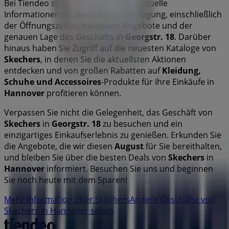
Bei Tiendeo stellen wir Ihnen stets aktuelle
Informationen zu
Skechers
zur Verfügung, einschließlich
der Öffnungszeiten, exklusiver Angebote und der
genauen Lage des Geschäfts in
Georgstr. 18
. Darüber
hinaus haben Sie Zugriff auf die neuesten Kataloge von
Skechers
, in denen Sie die aktuellsten Aktionen
entdecken und von großen Rabatten auf
Kleidung,
Schuhe und Accessoires
-Produkte für Ihre Einkäufe in
Hannover
profitieren können.
Verpassen Sie nicht die Gelegenheit, das Geschäft von
Skechers
in
Georgstr. 18
zu besuchen und ein
einzigartiges Einkaufserlebnis zu genießen. Erkunden Sie
die Angebote, die wir diesen
August
für Sie bereithalten,
und bleiben Sie über die besten Deals von
Skechers
in
Hannover
informiert. Besuchen Sie uns und beginnen
Sie noch heute mit dem Sparen!
Mehr Information über Skechers
Andere Geschäfte von
Skechers in Hannover sehen