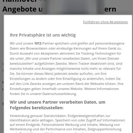
Angebote und Telefonnummern
Tiendeo in Hannover
»
Fortfahren ohne Akzeptieren
Angebote für Kleidung, Schuhe und Accessoires in
Ihre Privatsphäre ist uns wichtig
Hannover
»
Skechers in Hannover
»
Wir und unsere
1012
-Partner speichern und greifen auf personenbezogene
Daten wie Browserdaten oder eindeutige Kennungen auf Ihrem Gerät zu.
Skechers | Georgstr. 18
Durch Auswahl von Akzeptieren aktivieren Sie Tracking-Technologien für
die unter „Wir und unsere Partner verarbeiten Daten, um Ihnen Dienste
bereitzustellen“ aufgeführten Zwecke. Wenn Tracker deaktiviert sind, sind
Karte
manche Inhalte und Anzeigen möglicherweise nicht mehr so relevant für
Karte
Sie. Sie können dieses Menü jederzeit wieder aufrufen, um Ihre
Einstellungen zu ändern oder Ihre Einwilligung zu widerrufen, indem Sie
Wir sind gerade dabei Angebote zu "Skechers" zu
auf den Link Zwecke anzeigen am unteren Rand der Webseite klicken. Ihre
veröffentlichen
Einstellungen gelten innerhalb unseres Website. Weitere Informationen
finden Sie in unserer Datenschutzerklärung.
Geschäfte in der Nähe
Wir und unsere Partner verarbeiten Daten, um
Folgendes bereitzustellen:
Verwendung genauer Standortdaten. Endgeräteeigenschaften zur
Identifikation aktiv abfragen. Speichern von oder Zugriff auf Informationen
auf einem Endgerät. Personalisierte Werbung und Inhalte, Messung von
Werbeleistung und der Performance von Inhalten, Zielgruppenforschung