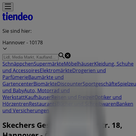
Sie sind hier:
Hannover - 10178
Schnäppchen
Supermärkte
Möbelhäuser
Kleidung, Schuhe
und Accessoires
Elektromärkte
Drogerien und
Parfümerie
Baumärkte und
Gartencenter
Biomärkte
Discounter
Sportgeschäfte
Spielze
und Baby
Auto, Motorrad und
Werkstatt
Kaufhäuser
Reisen und Freizeit
Optiker und
Hörzentren
Restaurants
Bücher und Schreibwaren
Banken
und Versicherungen
Skechers Geschäft | Georgstr. 18,
Hannover - Öffnungszeite,