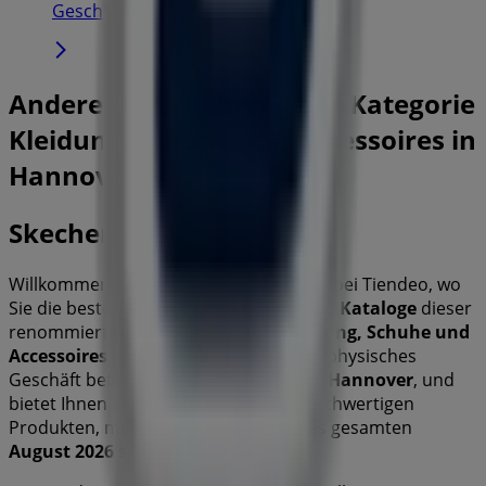
Geschlossen
Andere Unternehmen der Kategorie
Kleidung, Schuhe und Accessoires in
Hannover
Skechers
Willkommen im Geschäft von
Skechers
bei Tiendeo, wo
Sie die besten
Angebote
,
Aktionen
und
Kataloge
dieser
renommierten Marke im Bereich
Kleidung, Schuhe und
Accessoires
entdecken können. Unser physisches
Geschäft befindet sich in
Georgstr. 18
,
Hannover
, und
bietet Ihnen eine breite Auswahl an hochwertigen
Produkten, mit denen Sie während des gesamten
August 2026
sparen können.