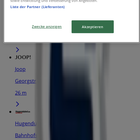
sowie Entwicklung und Verbesserung von Angeboten.
McDonald’s
Liste der Partner (Lieferanten)
Andreaestr 1, Hannover
19 m
Zwecke anzeigen
Akzeptieren
Geschlossen
Joop
Georgstraße 31-33, Hannover
26 m
Hugendubel
Bahnhofstraße 14, Hannover