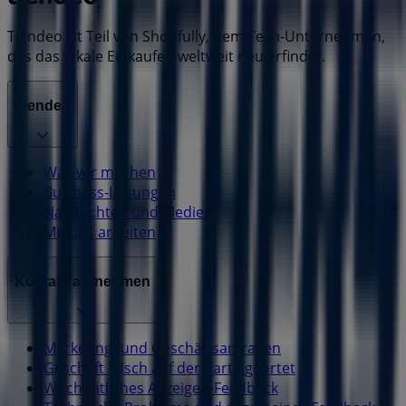
Tiendeo ist Teil von Shopfully, dem Tech-Unternehmen,
das das lokale Einkaufen weltweit neu erfindet.
Tiendeo
Was wir machen
Business-Lösungen
Nachrichten und Medien
Mit uns arbeiten
Kontakt aufnehmen
Marketing- und Geschäftsanfragen
Geschäft falsch auf der Karte geortet
Wöchentliches Anzeigen-Feedback