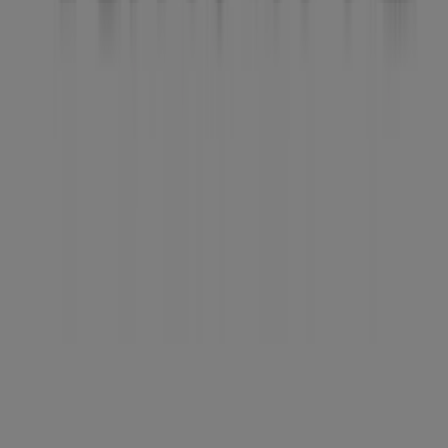
Tiendeo ist Teil von Shopfully, dem Tech-Unternehmen,
das das lokale Einkaufen weltweit neu erfindet.
Tiendeo
Was wir machen
Business-Lösungen
Nachrichten und Medien
Mit uns arbeiten
Kontakt aufnehmen
Marketing- und Geschäftsanfragen
Geschäft falsch auf der Karte geortet
Wöchentliches Anzeigen-Feedback
Technische Probleme und allgemeines Feedback