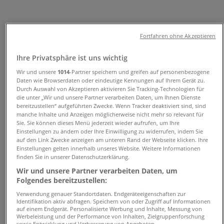
Angebote und Telefonnummern
Fortfahren ohne Akzeptieren
Tiendeo in Hannover
»
Angebote für Kleidung, Schuhe und Accessoires in
Ihre Privatsphäre ist uns wichtig
Hannover
»
Tamaris in Hannover
»
Wir und unsere
1014
-Partner speichern und greifen auf personenbezogene
Daten wie Browserdaten oder eindeutige Kennungen auf Ihrem Gerät zu.
Tamaris | Gr. Packhofstr. 4-8
Durch Auswahl von Akzeptieren aktivieren Sie Tracking-Technologien für
die unter „Wir und unsere Partner verarbeiten Daten, um Ihnen Dienste
bereitzustellen“ aufgeführten Zwecke. Wenn Tracker deaktiviert sind, sind
Karte
manche Inhalte und Anzeigen möglicherweise nicht mehr so relevant für
Karte
Sie. Sie können dieses Menü jederzeit wieder aufrufen, um Ihre
Einstellungen zu ändern oder Ihre Einwilligung zu widerrufen, indem Sie
Wir sind gerade dabei Angebote zu "Tamaris" zu
auf den Link Zwecke anzeigen am unteren Rand der Webseite klicken. Ihre
Einstellungen gelten innerhalb unseres Website. Weitere Informationen
veröffentlichen
finden Sie in unserer Datenschutzerklärung.
Geschäfte in der Nähe
Wir und unsere Partner verarbeiten Daten, um
Folgendes bereitzustellen:
Verwendung genauer Standortdaten. Endgeräteeigenschaften zur
Identifikation aktiv abfragen. Speichern von oder Zugriff auf Informationen
auf einem Endgerät. Personalisierte Werbung und Inhalte, Messung von
Werbeleistung und der Performance von Inhalten, Zielgruppenforschung
sowie Entwicklung und Verbesserung von Angeboten.