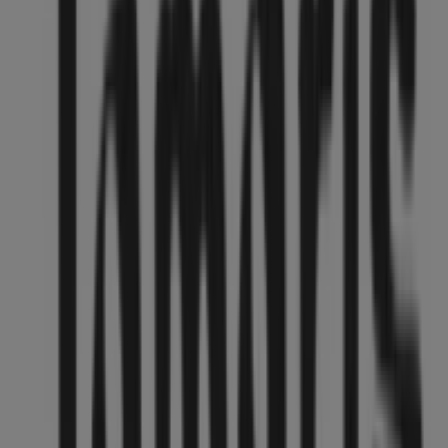
Andere Unternehmen der Kategorie
Kleidung, Schuhe und Accessoires in
Hannover
Tamaris
Willkommen im Geschäft von
Tamaris
bei Tiendeo, wo
Sie die besten
Angebote
,
Aktionen
und
Kataloge
dieser
renommierten Marke im Bereich
Kleidung, Schuhe und
Accessoires
entdecken können. Unser physisches
Geschäft befindet sich in
Gr. Packhofstr. 4-8
,
Hannover
,
und bietet Ihnen eine breite Auswahl an hochwertigen
Produkten, mit denen Sie während des gesamten
August 2026
sparen können.
Bei Tiendeo stellen wir Ihnen stets aktuelle