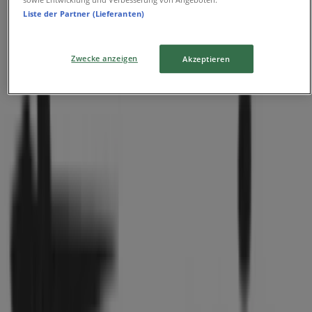
McDonald’s
Liste der Partner (Lieferanten)
Andreaestr 1, Hannover
19 m
Zwecke anzeigen
Akzeptieren
Jetzt geöffnet
Joop
Georgstraße 31-33, Hannover
26 m
Hugendubel
Bahnhofstraße 14, Hannover