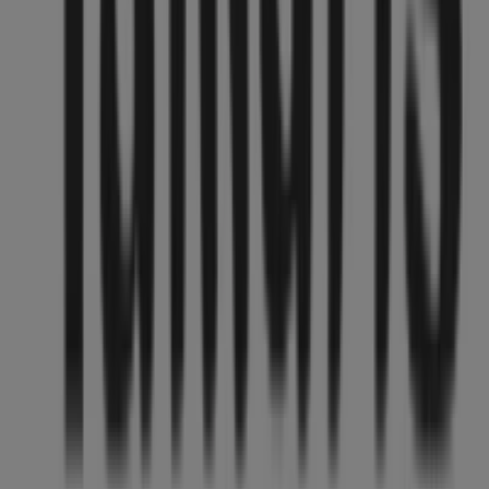
Informationen zu
Tamaris
zur Verfügung, einschließlich
der Öffnungszeiten, exklusiver Angebote und der
genauen Lage des Geschäfts in
Gr. Packhofstr. 4-8
.
Darüber hinaus haben Sie Zugriff auf die neuesten
Kataloge von
Tamaris
, in denen Sie die aktuellsten
Aktionen entdecken und von großen Rabatten auf
Kleidung, Schuhe und Accessoires
-Produkte für Ihre
Einkäufe in
Hannover
profitieren können.
Verpassen Sie nicht die Gelegenheit, das Geschäft von
Tamaris
in
Gr. Packhofstr. 4-8
zu besuchen und ein
einzigartiges Einkaufserlebnis zu genießen. Erkunden Sie
die Angebote, die wir diesen
August
für Sie bereithalten,
und bleiben Sie über die besten Deals von
Tamaris
in
Hannover
informiert. Besuchen Sie uns und beginnen
Sie noch heute mit dem Sparen!
Mehr Information über Tamaris
Andere Geschäfte von
Tamaris in Hannover sehen