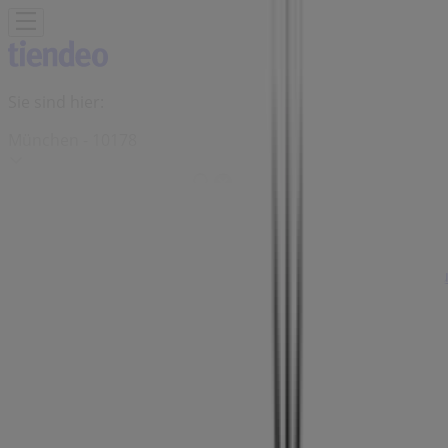
Sie sind hier:
München - 10178
Schnäppchen
Supermärkte
Möbelhäuser
Kleidung, Schuhe
und Accessoires
Elektromärkte
Drogerien und
Parfümerie
Baumärkte und
Gartencenter
Biomärkte
Discounter
Sportgeschäfte
Spielze
und Baby
Auto, Motorrad und
Werkstatt
Kaufhäuser
Reisen und Freizeit
Optiker und
Hörzentren
Restaurants
Bücher und Schreibwaren
Banken
und Versicherungen
Pandora Filialen in München -
Öffnungszeiten, Telefonnummern