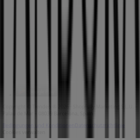
Marken
Lokale Marken
Unternehmen
Filiale in der Nähe
Produkte
Lokale Produkte
Städte
Die App von Tiendeo herunterladen
Copyright © Tiendeo ® 2026 · Shopfully Marketing S.L.U. –
Palau de Mar – 08039 Barcelona, Spain
Bedingungen und Konditionen
Datenschutzrichtlinie
Cookies verwalten