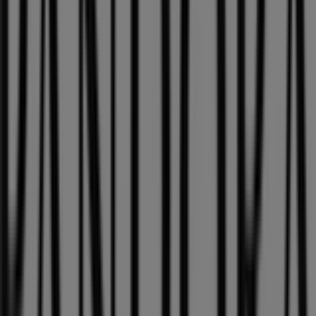
Andere Unternehmen der Kategorie
Kleidung, Schuhe und Accessoires in
München
Pandora
Willkommen bei Tiendeo, Ihrer besten Wahl, um nicht
nur die besten
Angebote
,
Kataloge
und
Aktionen
zu
finden, sondern auch die beliebtesten Geschäfte in
München
zu entdecken. Während des Monats
August
2026
können Sie auf unserer Plattform sowohl die
neuesten Nachrichten von
Pandora
, einer der
bekanntesten Marken, als auch die Standorte und Details
der nächstgelegenen Geschäfte in
München
erkunden.
Bei Tiendeo erhalten Sie nicht nur Zugriff auf
Rabatte
und
Aktionen
, sondern auch auf Informationen zu den
stationären Geschäften in Ihrer Stadt. Durchstöbern Sie
die Kataloge von
Pandora
, finden Sie die Geschäfte in