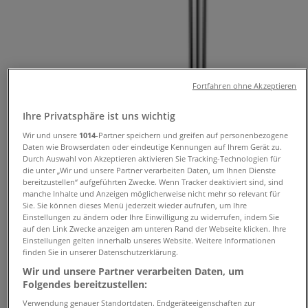
und Adressen
Tiendeo in München
»
Angebote für Kleidung, Schuhe und Accessoires in
München
»
Fortfahren ohne Akzeptieren
Pandora in München
»
Ihre Privatsphäre ist uns wichtig
Pandora Geschäfte in München
Wir und unsere
1014
-Partner speichern und greifen auf personenbezogene
Daten wie Browserdaten oder eindeutige Kennungen auf Ihrem Gerät zu.
Durch Auswahl von Akzeptieren aktivieren Sie Tracking-Technologien für
die unter „Wir und unsere Partner verarbeiten Daten, um Ihnen Dienste
Pandora
bereitzustellen“ aufgeführten Zwecke. Wenn Tracker deaktiviert sind, sind
manche Inhalte und Anzeigen möglicherweise nicht mehr so relevant für
Marienplatz - Kaufingerstrasse 1 - 5, München
Sie. Sie können dieses Menü jederzeit wieder aufrufen, um Ihre
Einstellungen zu ändern oder Ihre Einwilligung zu widerrufen, indem Sie
247 m
auf den Link Zwecke anzeigen am unteren Rand der Webseite klicken. Ihre
Einstellungen gelten innerhalb unseres Website. Weitere Informationen
finden Sie in unserer Datenschutzerklärung.
Wir und unsere Partner verarbeiten Daten, um
Folgendes bereitzustellen:
Pandora
Verwendung genauer Standortdaten. Endgeräteeigenschaften zur