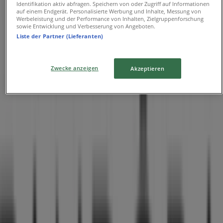
Identifikation aktiv abfragen. Speichern von oder Zugriff auf Informationen
Theatinerstrasse 42, München
auf einem Endgerät. Personalisierte Werbung und Inhalte, Messung von
Werbeleistung und der Performance von Inhalten, Zielgruppenforschung
sowie Entwicklung und Verbesserung von Angeboten.
348 m
Liste der Partner (Lieferanten)
Zwecke anzeigen
Akzeptieren
Pandora
Neuhauser Strasse 18, München
679 m
Pandora
Bahnhofplatz 7, München
1.1 km