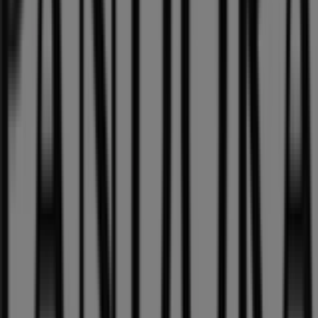
München
und entdecken Sie Produkte mit attraktiven
Rabatten, um in diesem
August
zu sparen. Zudem halten
wir Sie über die genauen Standorte, Öffnungszeiten und
alle wichtigen Details auf dem Laufenden, damit Sie ein
rundum gelungenes Einkaufserlebnis in
München
genießen können.
Verpassen Sie nicht die Gelegenheit, die
Angebote
von
Pandora
in den Geschäften von
München
zu nutzen,
und bleiben Sie über die besten Preise im
August 2026
informiert. Bei Tiendeo finden Sie immer die besten
Geschäfte und Einkaufsmöglichkeiten in
München
.
Entdecken Sie jetzt die neuesten Angebote und
Geschäfte, die wir für Sie bereithalten!
Tiendeo ist Teil von Shopfully, dem Tech-Unternehmen,
das das lokale Einkaufen weltweit neu erfindet.