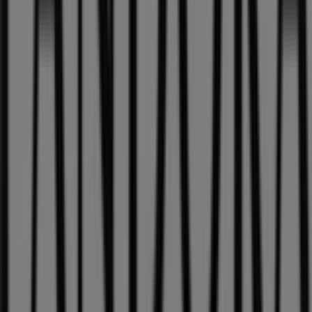
Tiendeo
Was wir machen
Business-Lösungen
Nachrichten und Medien
Mit uns arbeiten
Kontakt aufnehmen
Marketing- und Geschäftsanfragen
Geschäft falsch auf der Karte geortet
Wöchentliches Anzeigen-Feedback
Technische Probleme und allgemeines Feedback
Indizes