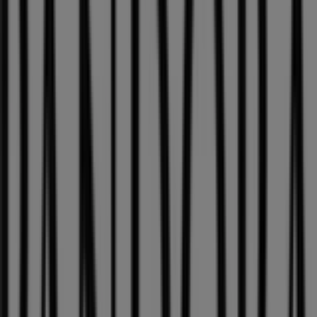
Pandora
Dein Pandora Timless Look AB 29€
Läuft am 11.8. ab
Städte mit Pandora-Geschäften
Pandora in Moosach
Pandora in Dachau
Pandora in
Fürstenfeldbruck
Pandora in Wolfratshausen
Pandora in Freising
Pandora in Geretsried
Pandora in
Erding
Pandora in Sachsenkam
Pandora in Bad Tölz
Pandora in Mering
Pandora in Pfaffenhofen an der Ilm
Pandora in Penzberg
Zeige mehr Städte