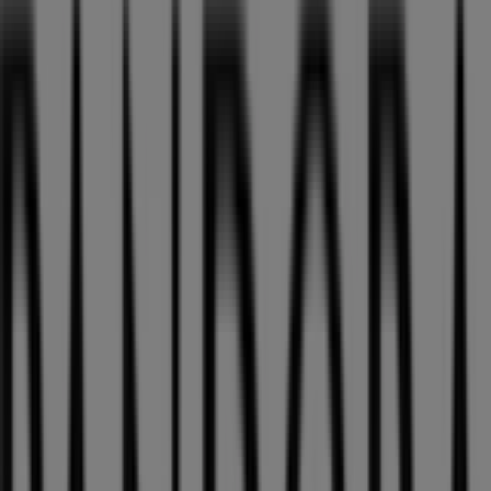
Pandora
Karlplatz 21-24, München
1.8 km
Pandora
Pötschnerstrasse 5, München
3.7 km
Pandora Kataloge in München