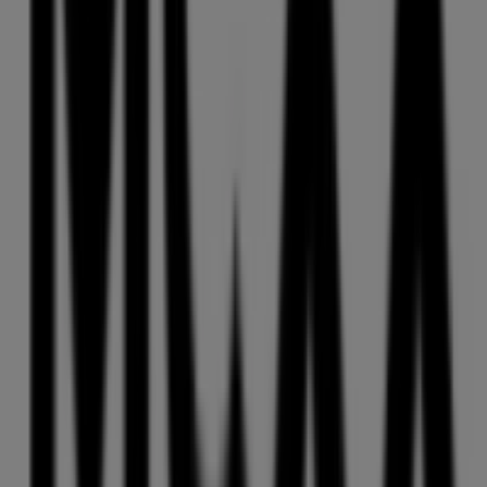
renommierten Marke im Bereich
Kleidung, Schuhe und
Accessoires
entdecken können. Unser physisches
Geschäft befindet sich in
Ludwigsplatz 3 - 4
,
Straubing
,
und bietet Ihnen eine breite Auswahl an hochwertigen
Produkten, mit denen Sie während des gesamten
August 2026
sparen können.
Bei Tiendeo stellen wir Ihnen stets aktuelle
Informationen zu
Mexx
zur Verfügung, einschließlich der
Öffnungszeiten, exklusiver Angebote und der genauen
Lage des Geschäfts in
Ludwigsplatz 3 - 4
. Darüber
hinaus haben Sie Zugriff auf die neuesten Kataloge von
Mexx
, in denen Sie die aktuellsten Aktionen entdecken
und von großen Rabatten auf
Kleidung, Schuhe und
Accessoires
-Produkte für Ihre Einkäufe in
Straubing
profitieren können.
Verpassen Sie nicht die Gelegenheit, das Geschäft von
Mexx
in
Ludwigsplatz 3 - 4
zu besuchen und ein
einzigartiges Einkaufserlebnis zu genießen. Erkunden Sie
die Angebote, die wir diesen
August
für Sie bereithalten,