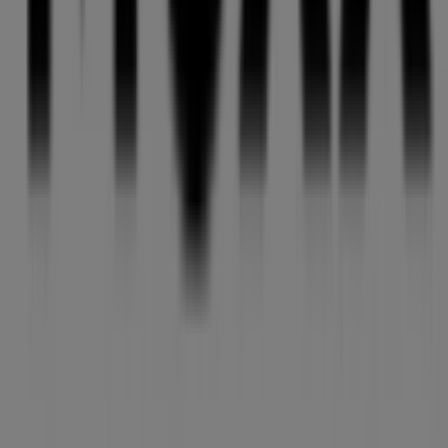
Kontakt aufnehmen
Marketing- und Geschäftsanfragen
Geschäft falsch auf der Karte geortet
Wöchentliches Anzeigen-Feedback
Technische Probleme und allgemeines Feedback
Indizes
Marken
Lokale Marken
Unternehmen
Filiale in der Nähe
Produkte
Lokale Produkte
Städte