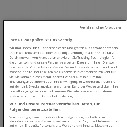
Angebote und Telefonnummern
Tiendeo in Straubing
»
Angebote für Kleidung, Schuhe und Accessoires in
Fortfahren ohne Akzeptieren
Straubing
»
Ihre Privatsphäre ist uns wichtig
Mexx in Straubing
»
Wir und unsere
1014
-Partner speichern und greifen auf personenbezogene
Mexx | Ludwigsplatz 3 - 4
Daten wie Browserdaten oder eindeutige Kennungen auf Ihrem Gerät zu.
Durch Auswahl von Akzeptieren aktivieren Sie Tracking-Technologien für
Karte
die unter „Wir und unsere Partner verarbeiten Daten, um Ihnen Dienste
bereitzustellen“ aufgeführten Zwecke. Wenn Tracker deaktiviert sind, sind
Karte
manche Inhalte und Anzeigen möglicherweise nicht mehr so relevant für
Sie. Sie können dieses Menü jederzeit wieder aufrufen, um Ihre
Angebote für Mexx in Straubing
Einstellungen zu ändern oder Ihre Einwilligung zu widerrufen, indem Sie
auf den Link Zwecke anzeigen am unteren Rand der Webseite klicken. Ihre
Einstellungen gelten innerhalb unseres Website. Weitere Informationen
finden Sie in unserer Datenschutzerklärung.
Wir und unsere Partner verarbeiten Daten, um
Folgendes bereitzustellen:
Verwendung genauer Standortdaten. Endgeräteeigenschaften zur
Identifikation aktiv abfragen. Speichern von oder Zugriff auf Informationen
Mexx
auf einem Endgerät. Personalisierte Werbung und Inhalte, Messung von