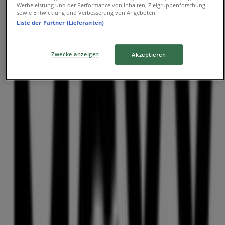
Werbeleistung und der Performance von Inhalten, Zielgruppenforschung
sowie Entwicklung und Verbesserung von Angeboten.
Final Sale Up To -60% Off
Liste der Partner (Lieferanten)
Läuft am 18.8. ab
Zwecke anzeigen
Akzeptieren
Geschäfte in der Nähe
Betty Barclay
Ludwigsplatz 3 - 4, Straubing
5 m
Hugo Boss
Ludwigsplatz 3-4, Straubing