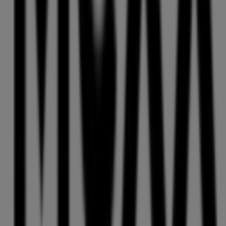
und bleiben Sie über die besten Deals von
Mexx
in
Straubing
informiert. Besuchen Sie uns und beginnen
Sie noch heute mit dem Sparen!
Mehr Information über Mexx
Andere Geschäfte von Mexx
in Straubing sehen
Tiendeo ist Teil von Shopfully, dem Tech-Unternehmen,
das das lokale Einkaufen weltweit neu erfindet.
Tiendeo
Was wir machen
Business-Lösungen
Nachrichten und Medien
Mit uns arbeiten