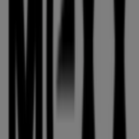
s. Oliver
Ludwigsplatz 3-4, Straubing
9 m
Andere Unternehmen der Kategorie
Kleidung, Schuhe und Accessoires in
Straubing
Mexx
Willkommen im Geschäft von
Mexx
bei Tiendeo, wo Sie
die besten
Angebote
,
Aktionen
und
Kataloge
dieser