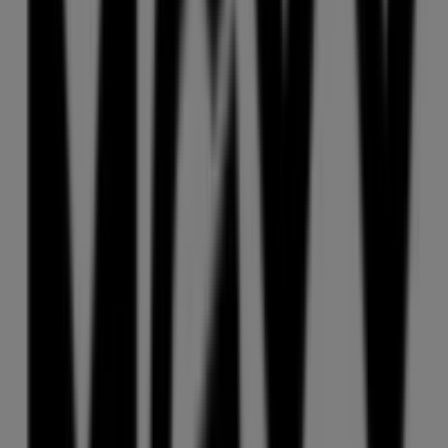
9 m
Jetzt geöffnet
Erima
Ludwigsplatz 3-4, Straubing
9 m
Mexx
Ludwigsplatz 3 - 4, Straubing
9 m