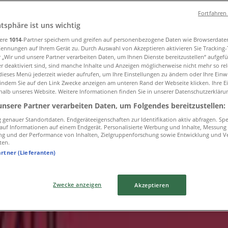
rlin
»
Fortfahren
atsphäre ist uns wichtig
sere
1014
-Partner speichern und greifen auf personenbezogene Daten wie Browserdate
Berlin
Kennungen auf Ihrem Gerät zu. Durch Auswahl von Akzeptieren aktivieren Sie Tracking
r „Wir und unsere Partner verarbeiten Daten, um Ihnen Dienste bereitzustellen“ aufgef
 deaktiviert sind, sind manche Inhalte und Anzeigen möglicherweise nicht mehr so rele
ieses Menü jederzeit wieder aufrufen, um Ihre Einstellungen zu ändern oder Ihre Einwi
 indem Sie auf den Link Zwecke anzeigen am unteren Rand der Webseite klicken. Ihre E
halb unseres Website. Weitere Informationen finden Sie in unserer Datenschutzerkläru
unsere Partner verarbeiten Daten, um Folgendes bereitzustellen:
genauer Standortdaten. Endgeräteeigenschaften zur Identifikation aktiv abfragen. Sp
f auf Informationen auf einem Endgerät. Personalisierte Werbung und Inhalte, Messung
ng und der Performance von Inhalten, Zielgruppenforschung sowie Entwicklung und V
ten.
artner (Lieferanten)
Zwecke anzeigen
Akzeptieren