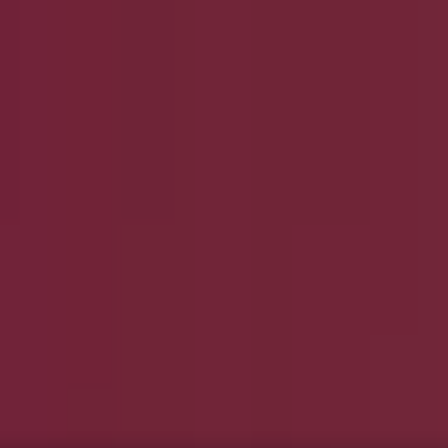
und Accessoires
Elektromärkte
Drogerien und Parfümerie
Ba
ug und Baby
Auto, Motorrad und Werkstatt
Kaufhäuser
Reisen
code und Angebote