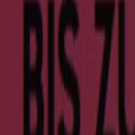
753 m
Cecil
Koppenstr. 8-9, Berlin
2.0 km
Cecil
Badstr. 4, Berlin
3.7 km