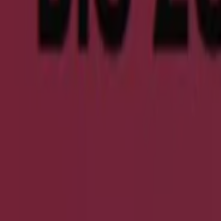
Cecil
Hermannplatz, Berlin
3.7 km
Cecil
Müllerstr. 25, Berlin
4.4 km
Cecil
Frankfurter Allee 115-117, Berlin