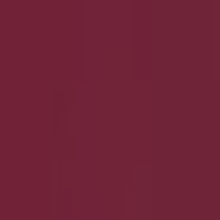
4.8 km
Cecil in Berlin — Filialen, Telefonnummern und Öffnungsze
Andere Prospekte von Kleidung, Schu
Neu
Mexx
Final Sale Up To -60% Off
Läuft am 18.8. ab
Berlin
Neu