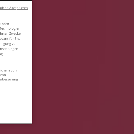
 ohne Akzeptieren
n oder
-Technologien
ührten Zwecke.
vant für Sie.
lligung zu
instellungen
ng.
eichern von
 von
erbesserung