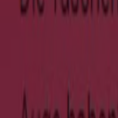
10% Auf Alle Reduzierten Artikel .
Läuft am 24.8. ab
Berlin
Neu
Birkenstock
The Papillio Edit
Läuft am 23.8. ab
Berlin
Neu
Leiser Schuhe
Sale Endecken Sie Jetzt Unsere Summer Sa
Läuft am 26.8. ab
Berlin