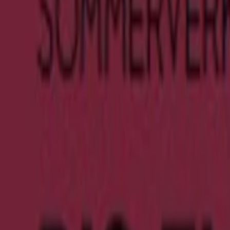
Läuft morgen ab
Cecil
Become A Member : 10% For You *
Läuft am 18.8. ab
753 m - Berlin
{"numCatalogs":2}
Adressen und Öffnungszeiten von Ce
Cecil
Alexanderplatz 9, Berlin