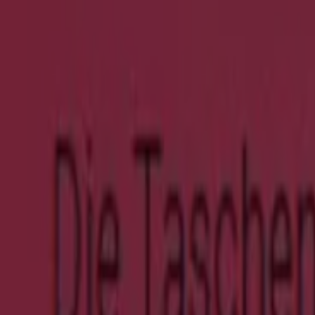
Six
Bis Zu 20% Rabatt``
Läuft am 26.8. ab
Berlin
Neu
Herzog & Bräuer
% Wir Haben Reduziert .
Läuft am 23.8. ab
Berlin
Neu
Herzog & Bräuer