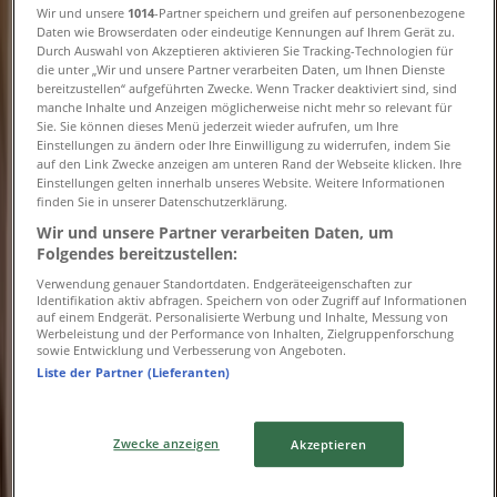
Wir und unsere
1014
-Partner speichern und greifen auf personenbezogene
Adressen und Öffnungszeiten von
Daten wie Browserdaten oder eindeutige Kennungen auf Ihrem Gerät zu.
Durch Auswahl von Akzeptieren aktivieren Sie Tracking-Technologien für
Ara Schuhe
die unter „Wir und unsere Partner verarbeiten Daten, um Ihnen Dienste
bereitzustellen“ aufgeführten Zwecke. Wenn Tracker deaktiviert sind, sind
manche Inhalte und Anzeigen möglicherweise nicht mehr so relevant für
Sie. Sie können dieses Menü jederzeit wieder aufrufen, um Ihre
Einstellungen zu ändern oder Ihre Einwilligung zu widerrufen, indem Sie
auf den Link Zwecke anzeigen am unteren Rand der Webseite klicken. Ihre
Ara Schuhe
Einstellungen gelten innerhalb unseres Website. Weitere Informationen
finden Sie in unserer Datenschutzerklärung.
Luitpoldplatz 3, Deggendorf
Wir und unsere Partner verarbeiten Daten, um
Folgendes bereitzustellen:
48 m
Verwendung genauer Standortdaten. Endgeräteeigenschaften zur
Identifikation aktiv abfragen. Speichern von oder Zugriff auf Informationen
auf einem Endgerät. Personalisierte Werbung und Inhalte, Messung von
Werbeleistung und der Performance von Inhalten, Zielgruppenforschung
sowie Entwicklung und Verbesserung von Angeboten.
Liste der Partner (Lieferanten)
Ara Schuhe
Pfleggasse 8, Deggendorf
Zwecke anzeigen
Akzeptieren
93 m