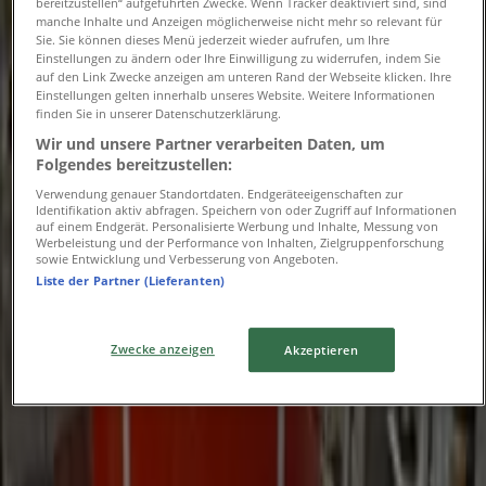
bereitzustellen“ aufgeführten Zwecke. Wenn Tracker deaktiviert sind, sind
manche Inhalte und Anzeigen möglicherweise nicht mehr so relevant für
Sie. Sie können dieses Menü jederzeit wieder aufrufen, um Ihre
Einstellungen zu ändern oder Ihre Einwilligung zu widerrufen, indem Sie
auf den Link Zwecke anzeigen am unteren Rand der Webseite klicken. Ihre
Einstellungen gelten innerhalb unseres Website. Weitere Informationen
Adler
finden Sie in unserer Datenschutzerklärung.
Wir und unsere Partner verarbeiten Daten, um
5% Sofortrabatt.
Folgendes bereitzustellen:
Verwendung genauer Standortdaten. Endgeräteeigenschaften zur
Läuft am 14.11. ab
Identifikation aktiv abfragen. Speichern von oder Zugriff auf Informationen
{"numCatalogs":1}
auf einem Endgerät. Personalisierte Werbung und Inhalte, Messung von
Werbeleistung und der Performance von Inhalten, Zielgruppenforschung
sowie Entwicklung und Verbesserung von Angeboten.
Adressen und Öffnungszeiten von
Liste der Partner (Lieferanten)
Adler
Zwecke anzeigen
Akzeptieren
Adler
Peschelstr. 33, Radebeul