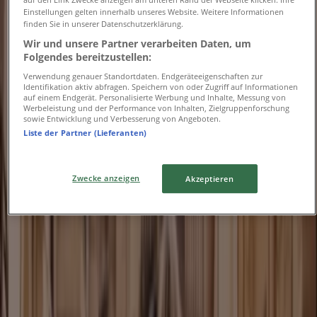
auf den Link Zwecke anzeigen am unteren Rand der Webseite klicken. Ihre
Einstellungen gelten innerhalb unseres Website. Weitere Informationen
Adressen und Öffnungszeiten von
finden Sie in unserer Datenschutzerklärung.
Ulla Popken
Wir und unsere Partner verarbeiten Daten, um
Folgendes bereitzustellen:
Verwendung genauer Standortdaten. Endgeräteeigenschaften zur
Identifikation aktiv abfragen. Speichern von oder Zugriff auf Informationen
auf einem Endgerät. Personalisierte Werbung und Inhalte, Messung von
Werbeleistung und der Performance von Inhalten, Zielgruppenforschung
Ulla Popken
sowie Entwicklung und Verbesserung von Angeboten.
Liste der Partner (Lieferanten)
Wilsdruffer Straße 15, Dresden
339 m
Zwecke anzeigen
Akzeptieren
Ulla Popken
Peschelstr. 33, Dresden
4.7 km