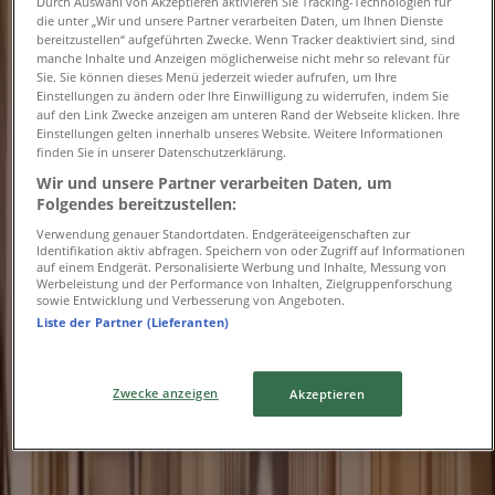
Durch Auswahl von Akzeptieren aktivieren Sie Tracking-Technologien für
die unter „Wir und unsere Partner verarbeiten Daten, um Ihnen Dienste
Adressen und Öffnungszeiten von
bereitzustellen“ aufgeführten Zwecke. Wenn Tracker deaktiviert sind, sind
manche Inhalte und Anzeigen möglicherweise nicht mehr so relevant für
Skechers
Sie. Sie können dieses Menü jederzeit wieder aufrufen, um Ihre
Einstellungen zu ändern oder Ihre Einwilligung zu widerrufen, indem Sie
auf den Link Zwecke anzeigen am unteren Rand der Webseite klicken. Ihre
Einstellungen gelten innerhalb unseres Website. Weitere Informationen
finden Sie in unserer Datenschutzerklärung.
Skechers
Wir und unsere Partner verarbeiten Daten, um
Folgendes bereitzustellen:
Reichsstr. 1-9, Leipzig
Verwendung genauer Standortdaten. Endgeräteeigenschaften zur
Identifikation aktiv abfragen. Speichern von oder Zugriff auf Informationen
132 m
auf einem Endgerät. Personalisierte Werbung und Inhalte, Messung von
Werbeleistung und der Performance von Inhalten, Zielgruppenforschung
sowie Entwicklung und Verbesserung von Angeboten.
Liste der Partner (Lieferanten)
Skechers
Zwecke anzeigen
Akzeptieren
Markt 12, Marktgalerie, Leipzig
163 m