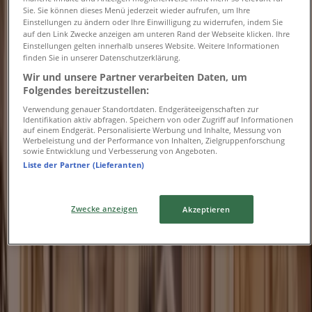
Sie. Sie können dieses Menü jederzeit wieder aufrufen, um Ihre
Adressen und Öffnungszeiten von
Einstellungen zu ändern oder Ihre Einwilligung zu widerrufen, indem Sie
auf den Link Zwecke anzeigen am unteren Rand der Webseite klicken. Ihre
Wempe
Einstellungen gelten innerhalb unseres Website. Weitere Informationen
finden Sie in unserer Datenschutzerklärung.
Wir und unsere Partner verarbeiten Daten, um
Folgendes bereitzustellen:
Wempe
Verwendung genauer Standortdaten. Endgeräteeigenschaften zur
Identifikation aktiv abfragen. Speichern von oder Zugriff auf Informationen
Weinstraße 11, München
auf einem Endgerät. Personalisierte Werbung und Inhalte, Messung von
Werbeleistung und der Performance von Inhalten, Zielgruppenforschung
sowie Entwicklung und Verbesserung von Angeboten.
204 m
Liste der Partner (Lieferanten)
Jetzt geöffnet
Zwecke anzeigen
Akzeptieren
Wempe
Perusastraße 3 – 4, München
314 m