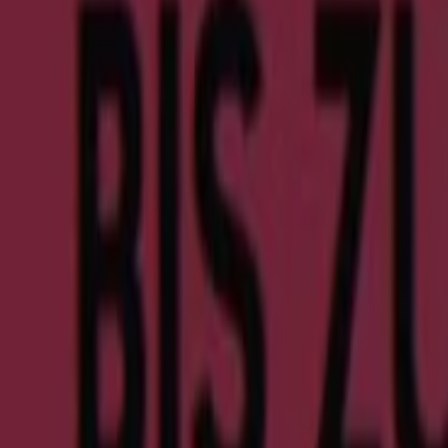
Ulla Popken
Glogauerstr. 30-38, Wendelstein
7.1 km
Ulla Popken
Nürnberger Str. 30, Erlangen
16.5 km
Geschlossen