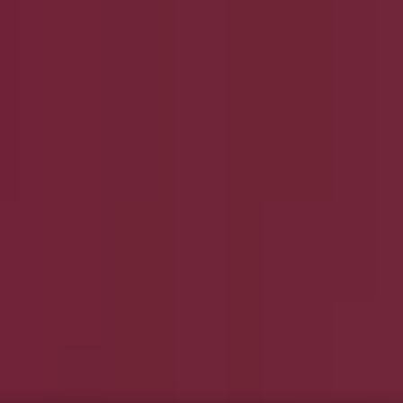
und Accessoires
Elektromärkte
Drogerien und Parfümerie
Ba
ug und Baby
Auto, Motorrad und Werkstatt
Kaufhäuser
Reisen
 Gutscheincode und Angebote