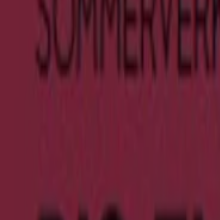
245 m
Ulla Popken
Königstraße 42-52, Nürnberg
917 m
Ulla Popken
Äußere Bayreuther Str. 80, Nürnberg
2.9 km