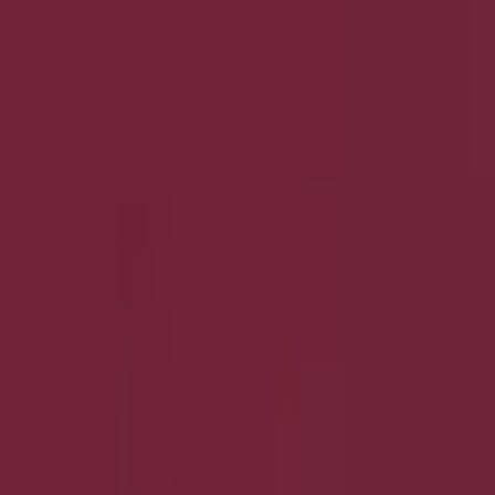
Läuft am 18.8. ab
Nürnberg
Neu
Six
Bis Zu 20% Rabatt``
Läuft am 26.8. ab
Nürnberg
Neu
Herzog & Bräuer
% Wir Haben Reduziert .
Läuft am 23.8. ab
Nürnberg
Neu