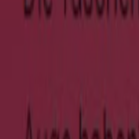
Läuft am 26.8. ab
Nürnberg
Agent Provocateur
Summer Sale -`
Läuft am 24.8. ab
Nürnberg
Agent Provocateur
Fruther Reductions Extra 30% Off Summer
Läuft am 24.8. ab
Nürnberg
-5 Tage