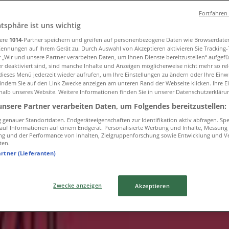
ürnberg
»
Fortfahren
atsphäre ist uns wichtig
sere
1014
-Partner speichern und greifen auf personenbezogene Daten wie Browserdate
ebote in Nürnberg
Kennungen auf Ihrem Gerät zu. Durch Auswahl von Akzeptieren aktivieren Sie Tracking
r „Wir und unsere Partner verarbeiten Daten, um Ihnen Dienste bereitzustellen“ aufgef
 deaktiviert sind, sind manche Inhalte und Anzeigen möglicherweise nicht mehr so rele
ieses Menü jederzeit wieder aufrufen, um Ihre Einstellungen zu ändern oder Ihre Einwi
 indem Sie auf den Link Zwecke anzeigen am unteren Rand der Webseite klicken. Ihre E
halb unseres Website. Weitere Informationen finden Sie in unserer Datenschutzerkläru
entlichen
unsere Partner verarbeiten Daten, um Folgendes bereitzustellen:
genauer Standortdaten. Endgeräteeigenschaften zur Identifikation aktiv abfragen. Sp
f auf Informationen auf einem Endgerät. Personalisierte Werbung und Inhalte, Messung
ng und der Performance von Inhalten, Zielgruppenforschung sowie Entwicklung und V
la Popken
ten.
artner (Lieferanten)
Zwecke anzeigen
Akzeptieren