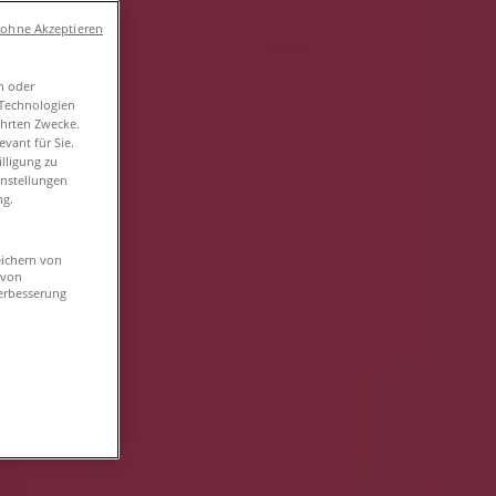
 ohne Akzeptieren
n oder
-Technologien
ührten Zwecke.
vant für Sie.
lligung zu
instellungen
ng.
eichern von
 von
erbesserung