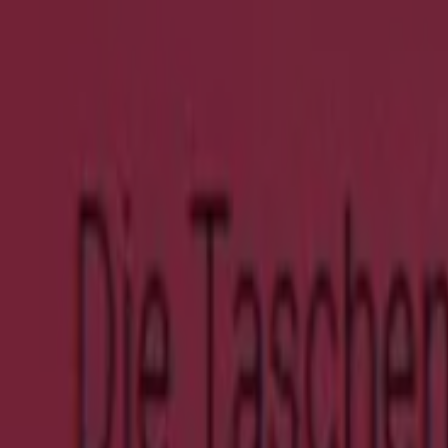
Herzog & Bräuer
10% Auf Alle Reduzierten Artikel .
Läuft am 24.8. ab
Nürnberg
Neu
Birkenstock
The Papillio Edit
Läuft am 23.8. ab
Nürnberg
Leiser Schuhe
Sale Endecken Sie Jetzt Unsere Summer Sa