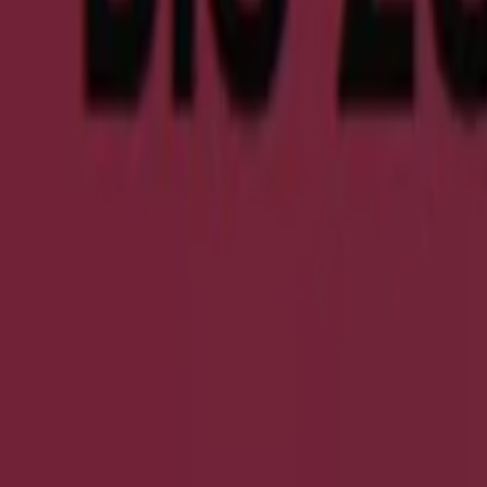
Ulla Popken
Nürnberger Straße 7, Erlangen
16.7 km
Ulla Popken in Nürnberg — Filialen, Telefonnummern und
Andere Prospekte von Kleidung, Sch
Neu
Mexx
Final Sale Up To -60% Off