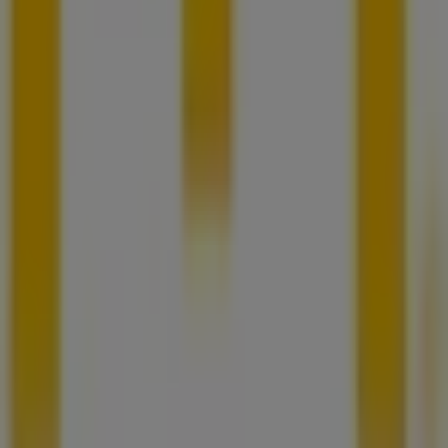
Technische Probleme und allgemeines Feedback
Indizes
Marken
Lokale Marken
Unternehmen
Filiale in der Nähe
Produkte
Lokale Produkte
Städte
Die App von Tiendeo herunterladen