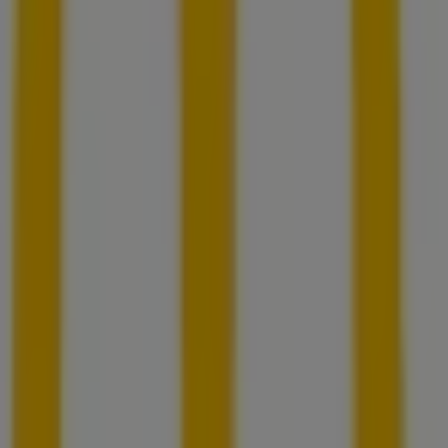
Bei Tiendeo erhalten Sie nicht nur Zugriff auf
Rabatte
und
Aktionen
, sondern auch auf Informationen zu den
stationären Geschäften in Ihrer Stadt. Durchstöbern Sie
die Kataloge von
McDonald’s
, finden Sie die Geschäfte in
Augsburg
und entdecken Sie Produkte mit attraktiven
Rabatten, um in diesem
August
zu sparen. Zudem halten
wir Sie über die genauen Standorte, Öffnungszeiten und
alle wichtigen Details auf dem Laufenden, damit Sie ein
rundum gelungenes Einkaufserlebnis in
Augsburg
genießen können.
Verpassen Sie nicht die Gelegenheit, die
Angebote
von
McDonald’s
in den Geschäften von
Augsburg
zu nutzen,
und bleiben Sie über die besten Preise im
August 2026
informiert. Bei Tiendeo finden Sie immer die besten
Geschäfte und Einkaufsmöglichkeiten in
Augsburg
.
Entdecken Sie jetzt die neuesten Angebote und
Geschäfte, die wir für Sie bereithalten!