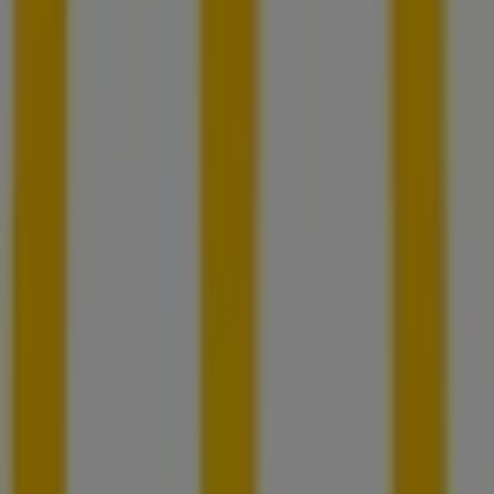
Tiendeo ist Teil von Shopfully, dem Tech-Unternehmen,
das das lokale Einkaufen weltweit neu erfindet.
Tiendeo
Was wir machen
Business-Lösungen
Nachrichten und Medien
Mit uns arbeiten
Kontakt aufnehmen
Marketing- und Geschäftsanfragen
Geschäft falsch auf der Karte geortet
Wöchentliches Anzeigen-Feedback