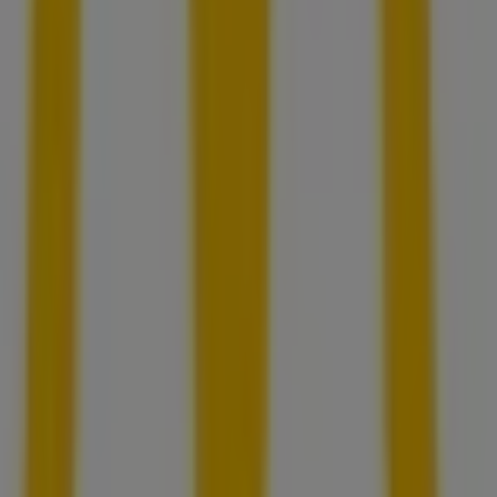
McDonald’s
Meraner Str 22, Augsburg
3.6 km
Jetzt geöffnet
Wir sind gerade dabei Angebote zu "McDonald’s" zu
veröffentlichen
Städte mit McDonald’s-Geschäften
McDonald’s in Stadtbergen
McDonald’s in
Königsbrunn
McDonald’s in Mering
McDonald’s in
Dasing
McDonald’s in Schwabmünchen
McDonald’s in