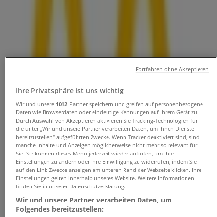
und Adressen
Tiendeo in Augsburg
»
Angebote für Restaurants in Augsburg
»
McDonald’s in Augsburg
»
Fortfahren ohne Akzeptieren
McDonald’s Geschäfte in Augsburg
Ihre Privatsphäre ist uns wichtig
Wir und unsere
1012
-Partner speichern und greifen auf personenbezogene
Daten wie Browserdaten oder eindeutige Kennungen auf Ihrem Gerät zu.
Durch Auswahl von Akzeptieren aktivieren Sie Tracking-Technologien für
McDonald’s
die unter „Wir und unsere Partner verarbeiten Daten, um Ihnen Dienste
bereitzustellen“ aufgeführten Zwecke. Wenn Tracker deaktiviert sind, sind
Bürgerm-Fischer-Str 12, Augsburg
manche Inhalte und Anzeigen möglicherweise nicht mehr so relevant für
Sie. Sie können dieses Menü jederzeit wieder aufrufen, um Ihre
433 m
Einstellungen zu ändern oder Ihre Einwilligung zu widerrufen, indem Sie
auf den Link Zwecke anzeigen am unteren Rand der Webseite klicken. Ihre
Einstellungen gelten innerhalb unseres Website. Weitere Informationen
Jetzt geöffnet
finden Sie in unserer Datenschutzerklärung.
Wir und unsere Partner verarbeiten Daten, um
Folgendes bereitzustellen: