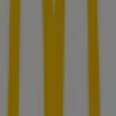
McDonald’s
Edisonstr 12A, Augsburg
2.9 km
Jetzt geöffnet
McDonald’s
Donauwörther Str 193, Gersthofen
3.1 km
Jetzt geöffnet