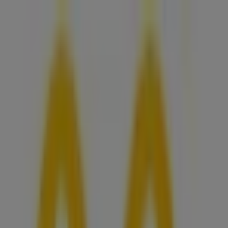
Sie sind hier:
Augsburg - 10178
Schnäppchen
Supermärkte
Möbelhäuser
Kleidung, Schuhe
und Accessoires
Elektromärkte
Drogerien und
Parfümerie
Baumärkte und
Gartencenter
Biomärkte
Discounter
Sportgeschäfte
Spielze
und Baby
Auto, Motorrad und
Werkstatt
Kaufhäuser
Reisen und Freizeit
Optiker und
Hörzentren
Restaurants
Bücher und Schreibwaren
Banken
und Versicherungen
McDonald’s in Augsburg -
Öffnungszeiten, Telefonnummern