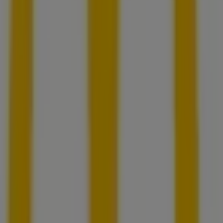
Sulzemoos
McDonald’s in Fürstenfeldbruck
McDonald’s in Jettingen-Scheppach
McDonald’s in
Landsberg am Lech
McDonald’s in Schrobenhausen
McDonald’s in Türkheim
McDonald’s in Gilching
Zeige mehr Städte
Andere Unternehmen der Kategorie
Restaurants in Augsburg
McDonald’s
Willkommen bei Tiendeo, Ihrer besten Wahl, um nicht
nur die besten
Angebote
,
Kataloge
und
Aktionen
zu
finden, sondern auch die beliebtesten Geschäfte in
Augsburg
zu entdecken. Während des Monats
August
2026
können Sie auf unserer Plattform sowohl die
neuesten Nachrichten von
McDonald’s
, einer der
bekanntesten Marken, als auch die Standorte und Details
der nächstgelegenen Geschäfte in
Augsburg
erkunden.