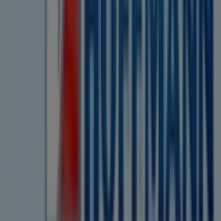
August 2026
informiert. Bei Tiendeo finden Sie immer
die besten Geschäfte und Einkaufsmöglichkeiten in
Bredstedt
. Entdecken Sie jetzt die neuesten Angebote
und Geschäfte, die wir für Sie bereithalten!
Tiendeo ist Teil von Shopfully, dem Tech-Unternehmen,
das das lokale Einkaufen weltweit neu erfindet.
Tiendeo
Was wir machen
Business-Lösungen
Nachrichten und Medien
Mit uns arbeiten
Kontakt aufnehmen