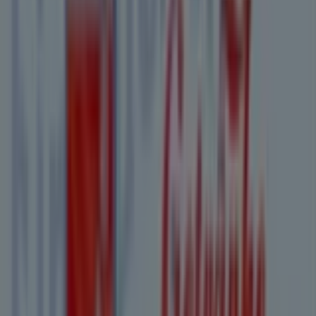
Getränke Hoffmann Kataloge in
Bredstedt
Getränke Hoffmann
1 1 HZ GH1 1 KW32 2026 03.08.26 08.08.26
Läuft morgen ab
Städte mit Getränke Hoffmann-
Geschäften