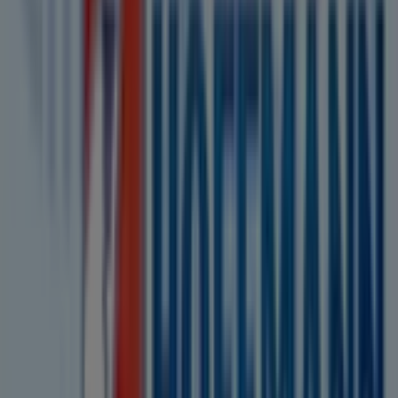
2026
können Sie auf unserer Plattform sowohl die
neuesten Nachrichten von
Getränke Hoffmann
, einer
der bekanntesten Marken, als auch die Standorte und
Details der nächstgelegenen Geschäfte in
Bredstedt
erkunden.
Bei Tiendeo erhalten Sie nicht nur Zugriff auf
Rabatte
und
Aktionen
, sondern auch auf Informationen zu den
stationären Geschäften in Ihrer Stadt. Durchstöbern Sie
die Kataloge von
Getränke Hoffmann
, finden Sie die
Geschäfte in
Bredstedt
und entdecken Sie Produkte mit
attraktiven Rabatten, um in diesem
August
zu sparen.
Zudem halten wir Sie über die genauen Standorte,
Öffnungszeiten und alle wichtigen Details auf dem
Laufenden, damit Sie ein rundum gelungenes
Einkaufserlebnis in
Bredstedt
genießen können.
Verpassen Sie nicht die Gelegenheit, die
Angebote
von
Getränke Hoffmann
in den Geschäften von
Bredstedt
zu nutzen, und bleiben Sie über die besten Preise im