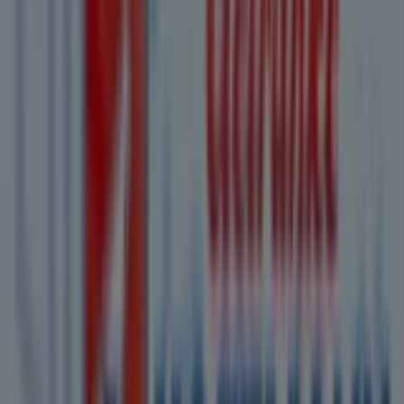
Getränke Hoffmann in Viöl
Getränke Hoffmann in
Husum
Getränke Hoffmann in Risum-Lindholm
Getränke Hoffmann in Flensburg
Getränke Hoffmann
in Böklund
Getränke Hoffmann in Schleswig
Getränke
Hoffmann in Erfde
Getränke Hoffmann in Wees
Getränke Hoffmann in Heide
Getränke Hoffmann in
Rendsburg
Getränke Hoffmann in Meldorf
Getränke
Hoffmann in Gettorf
Zeige mehr Städte
Andere Unternehmen der Kategorie
Supermärkte in Bredstedt
Getränke Hoffmann
Willkommen bei Tiendeo, Ihrer besten Wahl, um nicht
nur die besten
Angebote
,
Kataloge
und
Aktionen
zu
finden, sondern auch die beliebtesten Geschäfte in
Bredstedt
zu entdecken. Während des Monats
August