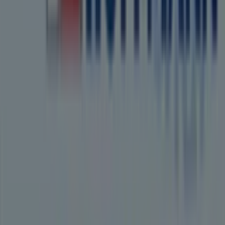
Marketing- und Geschäftsanfragen
Geschäft falsch auf der Karte geortet
Wöchentliches Anzeigen-Feedback
Technische Probleme und allgemeines Feedback
Indizes
Marken
Unternehmen
Filiale in der Nähe
Produkte
Städte
Die App von Tiendeo herunterladen