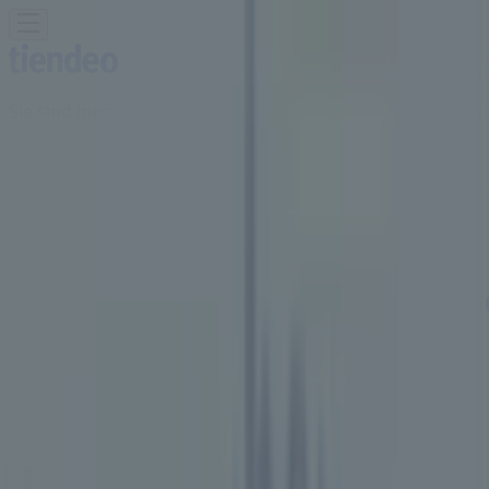
Sie sind hier:
Bredstedt - 10178
Schnäppchen
Supermärkte
Möbelhäuser
Kleidung, Schuhe
und Accessoires
Elektromärkte
Drogerien und
Parfümerie
Baumärkte und
Gartencenter
Biomärkte
Discounter
Sportgeschäfte
Spielze
und Baby
Auto, Motorrad und
Werkstatt
Kaufhäuser
Reisen und Freizeit
Optiker und
Hörzentren
Restaurants
Bücher und Schreibwaren
Banken
und Versicherungen
Getränke Hoffmann Filialen in
Bredstedt - Öffnungszeiten,