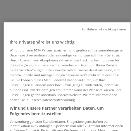
und Adressen
Tiendeo in Duisburg
»
Angebote für Banken und Versicherungen in
Fortfahren ohne Akzeptieren
Duisburg
»
Volksbank in Duisburg
»
Ihre Privatsphäre ist uns wichtig
Wir und unsere
1014
-Partner speichern und greifen auf personenbezogene
Volksbank Geschäfte in Duisburg
Daten wie Browserdaten oder eindeutige Kennungen auf Ihrem Gerät zu.
Durch Auswahl von Akzeptieren aktivieren Sie Tracking-Technologien für
die unter „Wir und unsere Partner verarbeiten Daten, um Ihnen Dienste
bereitzustellen“ aufgeführten Zwecke. Wenn Tracker deaktiviert sind, sind
Volksbank
manche Inhalte und Anzeigen möglicherweise nicht mehr so relevant für
Sie. Sie können dieses Menü jederzeit wieder aufrufen, um Ihre
Einstellungen zu ändern oder Ihre Einwilligung zu widerrufen, indem Sie
Düsseldorfer Straße 11-13, Duisburg
auf den Link Zwecke anzeigen am unteren Rand der Webseite klicken. Ihre
Einstellungen gelten innerhalb unseres Website. Weitere Informationen
83 m
finden Sie in unserer Datenschutzerklärung.
Wir und unsere Partner verarbeiten Daten, um
Folgendes bereitzustellen:
Verwendung genauer Standortdaten. Endgeräteeigenschaften zur
Identifikation aktiv abfragen. Speichern von oder Zugriff auf Informationen
Volksbank
auf einem Endgerät. Personalisierte Werbung und Inhalte, Messung von