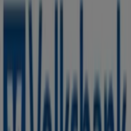
4.2 km
Volksbank
Ehrenstr 2, Duisburg
5.8 km
Volksbank
Jägerstraße 77, Duisburg
6.4 km
Wir sind gerade dabei Angebote zu "Volksbank" zu