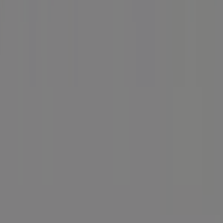
Volksbank
in den Geschäften von
Duisburg
zu nutzen,
und bleiben Sie über die besten Preise im
August 2026
informiert. Bei Tiendeo finden Sie immer die besten
Geschäfte und Einkaufsmöglichkeiten in
Duisburg
.
Entdecken Sie jetzt die neuesten Angebote und
Geschäfte, die wir für Sie bereithalten!
Tiendeo ist Teil von Shopfully, dem Tech-Unternehmen,
das das lokale Einkaufen weltweit neu erfindet.
Tiendeo
Was wir machen
Business-Lösungen
Nachrichten und Medien
Mit uns arbeiten