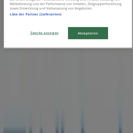
Werbeleistung und der Performance von Inhalten, Zielgruppenforschung
Dammstr. 29, Duisburg
sowie Entwicklung und Verbesserung von Angeboten.
Liste der Partner (Lieferanten)
3.1 km
Geschlossen
Zwecke anzeigen
Akzeptieren
Volksbank
Von-der-Mark-Straße 76, Duisburg
3.9 km
Volksbank
Krefelder Straße 21, Duisburg