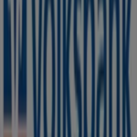
veröffentlichen
Städte mit Volksbank-Geschäften
Volksbank in Oberhausen
Volksbank in Neukirchen-
Vluyn
Volksbank in Dinslaken
Volksbank in Rheinberg
Volksbank in Ratingen
Volksbank in Rheurdt
Volksbank in Voerde (Niederrhein)
Volksbank in
Bottrop
Volksbank in Essen
Volksbank in Gladbeck
Volksbank in Issum
Volksbank in Düsseldorf
Zeige mehr Städte
Andere Unternehmen der Kategorie
Banken und Versicherungen in
Duisburg
Volksbank