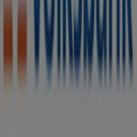
Willkommen bei Tiendeo, Ihrer besten Wahl, um nicht
nur die besten
Angebote
,
Kataloge
und
Aktionen
zu
finden, sondern auch die beliebtesten Geschäfte in
Duisburg
zu entdecken. Während des Monats
August
2026
können Sie auf unserer Plattform sowohl die
neuesten Nachrichten von
Volksbank
, einer der
bekanntesten Marken, als auch die Standorte und Details
der nächstgelegenen Geschäfte in
Duisburg
erkunden.
Bei Tiendeo erhalten Sie nicht nur Zugriff auf
Rabatte
und
Aktionen
, sondern auch auf Informationen zu den
stationären Geschäften in Ihrer Stadt. Durchstöbern Sie
die Kataloge von
Volksbank
, finden Sie die Geschäfte in
Duisburg
und entdecken Sie Produkte mit attraktiven
Rabatten, um in diesem
August
zu sparen. Zudem halten
wir Sie über die genauen Standorte, Öffnungszeiten und
alle wichtigen Details auf dem Laufenden, damit Sie ein
rundum gelungenes Einkaufserlebnis in
Duisburg
genießen können.
Verpassen Sie nicht die Gelegenheit, die
Angebote
von