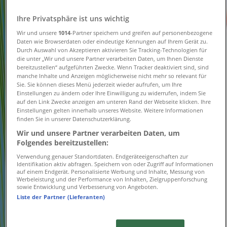
Ihre Privatsphäre ist uns wichtig
Wir und unsere
1014
-Partner speichern und greifen auf personenbezogene
JYSK
Daten wie Browserdaten oder eindeutige Kennungen auf Ihrem Gerät zu.
Durch Auswahl von Akzeptieren aktivieren Sie Tracking-Technologien für
die unter „Wir und unsere Partner verarbeiten Daten, um Ihnen Dienste
Aktuelle Sonderaktionen
bereitzustellen“ aufgeführten Zwecke. Wenn Tracker deaktiviert sind, sind
manche Inhalte und Anzeigen möglicherweise nicht mehr so relevant für
Läuft am 15.8. ab
Sie. Sie können dieses Menü jederzeit wieder aufrufen, um Ihre
Einstellungen zu ändern oder Ihre Einwilligung zu widerrufen, indem Sie
auf den Link Zwecke anzeigen am unteren Rand der Webseite klicken. Ihre
-2 Tage
Einstellungen gelten innerhalb unseres Website. Weitere Informationen
finden Sie in unserer Datenschutzerklärung.
Wir und unsere Partner verarbeiten Daten, um
JYSK
Folgendes bereitzustellen:
Verwendung genauer Standortdaten. Endgeräteeigenschaften zur
Sonderangebote für Sie
Identifikation aktiv abfragen. Speichern von oder Zugriff auf Informationen
auf einem Endgerät. Personalisierte Werbung und Inhalte, Messung von
Werbeleistung und der Performance von Inhalten, Zielgruppenforschung
Läuft am 10.8. ab
1.7 km - Braunschweig
sowie Entwicklung und Verbesserung von Angeboten.
Läuft heute ab
Liste der Partner (Lieferanten)