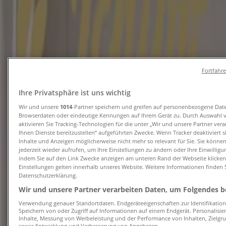
Erwartet
Thomas Philipps
TP26 August 2 KW 33 DE digitale Ausgabe
Fortfahr
150dpi Einzelseiten
Ihre Privatsphäre ist uns wichtig
Läuft am 15.8. ab
Filderstadt
Wir und unsere
1014
-Partner speichern und greifen auf personenbezogene Dat
Erwartet
Browserdaten oder eindeutige Kennungen auf Ihrem Gerät zu. Durch Auswahl 
aktivieren Sie Tracking-Technologien für die unter „Wir und unsere Partner ver
Ihnen Dienste bereitzustellen“ aufgeführten Zwecke. Wenn Tracker deaktiviert 
Inhalte und Anzeigen möglicherweise nicht mehr so relevant für Sie. Sie könne
Netto
jederzeit wieder aufrufen, um Ihre Einstellungen zu ändern oder Ihre Einwilligu
indem Sie auf den Link Zwecke anzeigen am unteren Rand der Webseite klicken.
Einstellungen gelten innerhalb unseres Website. Weitere Informationen finden S
Exklusive Schnäppchen
Datenschutzerklärung.
Wir und unsere Partner verarbeiten Daten, um Folgendes be
Läuft am 22.8. ab
Filderstadt
Verwendung genauer Standortdaten. Endgeräteeigenschaften zur Identifikation 
Neu
Speichern von oder Zugriff auf Informationen auf einem Endgerät. Personalisi
Inhalte, Messung von Werbeleistung und der Performance von Inhalten, Zielg
sowie Entwicklung und Verbesserung von Angeboten.