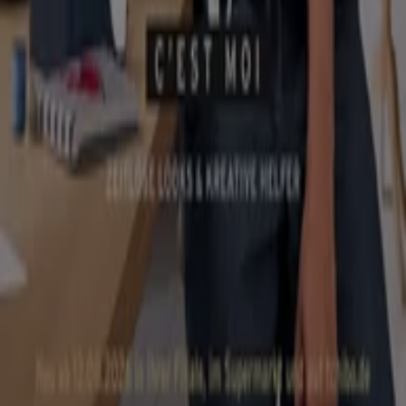
Indizes
Marken
Lokale Marken
Unternehmen
Filiale in der Nähe
Produkte
Lokale Produkte
Städte
Die App von Tiendeo herunterladen
Copyright © Tiendeo ® 2026 · Shopfully Marketing S.L.U. –
Palau de Mar – 08039 Barcelona, Spain