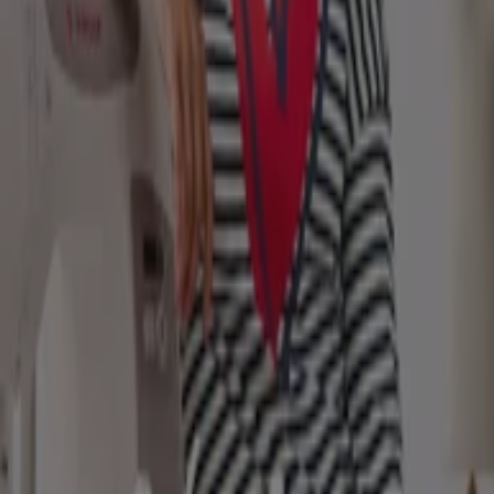
Berlin
Hamburg
München
Köln
Frankfurt am
Main
Düsseldorf
Bremen
Stuttgart
Dresden
Hannover
Essen
Nürnberg
Leipzig
Dortmund
Duisburg
Augsburg
Zeige mehr Städte
Tiendeo international
España
Italia
United Kingdom
México
Brasil
Colombia
Argentina
France
United States
Nederland
Deutschland
Perú
Chile
Portugal
Australia
Türkiye
Polska
Norge
Österreich
Sverige
Ecuador
Singapore
South Africa
Canada
Danmark
Suomi
日本
Ελλάδα
한국
Belgique
Schweiz
United Arab Emirates
România
Maroc
Ceská republika
Slovenská republika
Magyarország
България
Tiendeo ist Teil von Shopfully, dem Tech-Unternehmen,