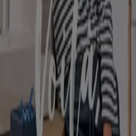
das das lokale Einkaufen weltweit neu erfindet.
Tiendeo
Was wir machen
Business-Lösungen
Nachrichten und Medien
Mit uns arbeiten
Kontakt aufnehmen
Marketing- und Geschäftsanfragen
Geschäft falsch auf der Karte geortet
Wöchentliches Anzeigen-Feedback
Technische Probleme und allgemeines Feedback