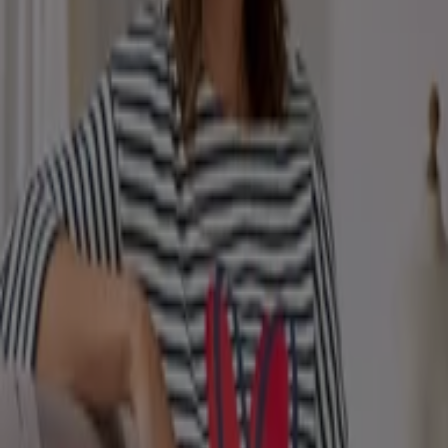
Aus unserer Werbung
Läuft morgen ab
Filderstadt
Erwartet
Tchibo
Tchibo Magazin Handarbeiten 33 2026
Läuft am 23.8. ab
Filderstadt
Mehr anzeigen
Die besten Angebote
Bier
Schwamm
Seifenblasen
Metalldetektor
Spa
Staubsauger
Tiendeo in deiner Stadt