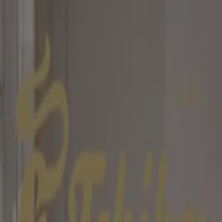
Sie sind hier:
Filderstadt - 10178
Schnäppchen
Supermärkte
Möbelhäuser
Kleidung, Schuhe
und Accessoires
Elektromärkte
Drogerien und
Parfümerie
Baumärkte und
Gartencenter
Biomärkte
Discounter
Sportgeschäfte
Spielze
und Baby
Auto, Motorrad und
Werkstatt
Kaufhäuser
Reisen und Freizeit
Optiker und
Hörzentren
Restaurants
Bücher und Schreibwaren
Banken
und Versicherungen
Top-Kataloge in Filderstadt