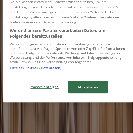
Sie. Sie können dieses Menü jederzeit wieder aufrufen, um Ihre
Einstellungen zu ändern oder Ihre Einwilligung zu widerrufen, indem Sie
Aktuellstes Angebot:
29.10.2025
auf den Link Zwecke anzeigen am unteren Rand der Webseite klicken. Ihre
Einstellungen gelten innerhalb unseres Website. Weitere Informationen
finden Sie in unserer Datenschutzerklärung.
Wir und unsere Partner verarbeiten Daten, um
Folgendes bereitzustellen:
Verwendung genauer Standortdaten. Endgeräteeigenschaften zur
Adler
Identifikation aktiv abfragen. Speichern von oder Zugriff auf Informationen
auf einem Endgerät. Personalisierte Werbung und Inhalte, Messung von
Werbeleistung und der Performance von Inhalten, Zielgruppenforschung
5% Sofortrabatt.
sowie Entwicklung und Verbesserung von Angeboten.
Liste der Partner (Lieferanten)
Läuft am 14.11. ab
{"numCatalogs":1}
Zwecke anzeigen
Akzeptieren
Adressen und Öffnungszeiten von
Adler
Adler