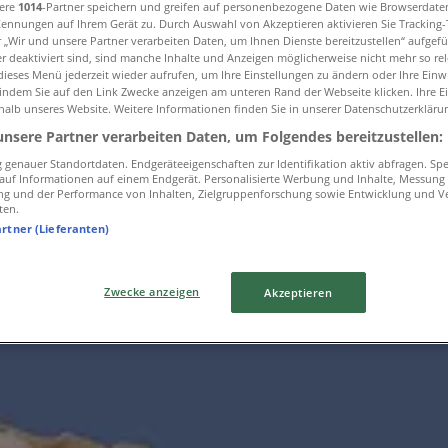
sere
1014
-Partner speichern und greifen auf personenbezogene Daten wie Browserdate
Kennungen auf Ihrem Gerät zu. Durch Auswahl von Akzeptieren aktivieren Sie Tracking
r „Wir und unsere Partner verarbeiten Daten, um Ihnen Dienste bereitzustellen“ aufgef
50dpi Einzelseiten
 deaktiviert sind, sind manche Inhalte und Anzeigen möglicherweise nicht mehr so rele
ieses Menü jederzeit wieder aufrufen, um Ihre Einstellungen zu ändern oder Ihre Einwi
 indem Sie auf den Link Zwecke anzeigen am unteren Rand der Webseite klicken. Ihre E
halb unseres Website. Weitere Informationen finden Sie in unserer Datenschutzerkläru
unsere Partner verarbeiten Daten, um Folgendes bereitzustellen:
genauer Standortdaten. Endgeräteeigenschaften zur Identifikation aktiv abfragen. Sp
f auf Informationen auf einem Endgerät. Personalisierte Werbung und Inhalte, Messung
ng und der Performance von Inhalten, Zielgruppenforschung sowie Entwicklung und V
ten.
artner (Lieferanten)
Zwecke anzeigen
Akzeptieren