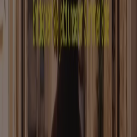
Marken
Lokale Marken
Unternehmen
Filiale in der Nähe
Produkte
Lokale Produkte
Städte
Die App von Tiendeo herunterladen
Copyright © Tiendeo ® 2026 · Shopfully Marketing S.L.U. –
Palau de Mar – 08039 Barcelona, Spain
Bedingungen und Konditionen
Datenschutzrichtlinie
Cookies verwalten