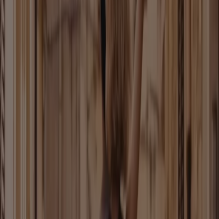
Neu
Birkenstock
The Papillio Edit
Läuft am 23.8. ab
Halle (Saale)
Neu
Leiser Schuhe
Sale Endecken Sie Jetzt Unsere Summer
Sale
Läuft am 26.8. ab
Halle (Saale)
Mehr anzeigen