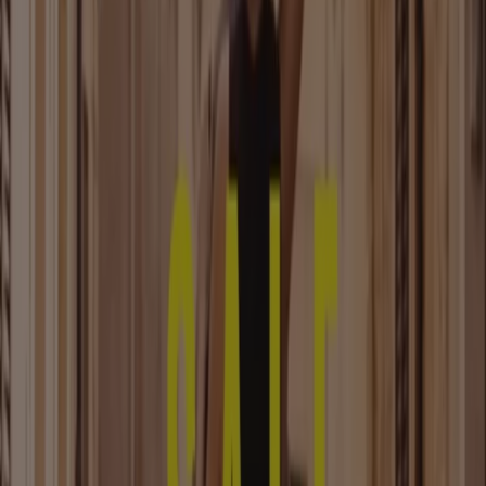
Kleidung, Schuhe und Accessoires
Kataloge in Halle (Saale)
Flyer und beste Angebote in Halle
(Saale)
Bier
Schwamm
Seifenblasen
Metalldetektor
Spa
Staubsauger
Kleidung, Schuhe und Accessoires in
anderen Städten
Berlin
Hamburg
München
Köln
Frankfurt am
Main
Düsseldorf
Bremen
Stuttgart
Dresden
Hannover
Essen
Nürnberg
Leipzig
Dortmund
Duisburg
Augsburg
Zeige mehr Städte