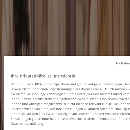
Rabatt und Kataloge
Tiendeo in Halle (Saale)
»
Angebote für Kleidung, Schuhe und Accessoires in
Halle (Saale)
Neu
Fortfahr
Mexx
Ihre Privatsphäre ist uns wichtig
Wir und unsere
1014
-Partner speichern und greifen auf personenbezogene Dat
Final Sale Up To -60% Off
Browserdaten oder eindeutige Kennungen auf Ihrem Gerät zu. Durch Auswahl 
aktivieren Sie Tracking-Technologien für die unter „Wir und unsere Partner ver
Läuft am 18.8. ab
Halle (Saale)
Ihnen Dienste bereitzustellen“ aufgeführten Zwecke. Wenn Tracker deaktiviert 
Neu
Inhalte und Anzeigen möglicherweise nicht mehr so relevant für Sie. Sie könne
jederzeit wieder aufrufen, um Ihre Einstellungen zu ändern oder Ihre Einwilligu
indem Sie auf den Link Zwecke anzeigen am unteren Rand der Webseite klicken.
Einstellungen gelten innerhalb unseres Website. Weitere Informationen finden S
Datenschutzerklärung.
Six