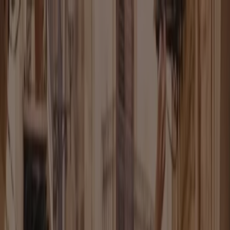
Sie sind hier:
Halle (Saale) - 10178
Schnäppchen
Supermärkte
Möbelhäuser
Kleidung, Schuhe
und Accessoires
Elektromärkte
Drogerien und
Parfümerie
Baumärkte und
Gartencenter
Biomärkte
Discounter
Sportgeschäfte
Spielze
und Baby
Auto, Motorrad und
Werkstatt
Kaufhäuser
Reisen und Freizeit
Optiker und
Hörzentren
Restaurants
Bücher und Schreibwaren
Banken
und Versicherungen
Kleidung, Schuhe und Accessoires in
Halle (Saale) - Gutscheincodes,