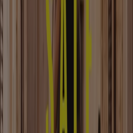
Jede Saison kommen die neuen
Kollektionen
und Mode-
Lookbooks
in die Geschäfte. Um sie aus erster Hand
erkunden zu können, haben wir in Tiendeo die Kategorie
Kleidung, Schuhe und Accessoires erstellt.
Kleidung
zu
kaufen ist manchmal eine Notwendigkeit, ein andermal
vielleicht reiner Genuss, wodurch das Durchblättern
durch Modeprospekte und -kataloge von Geschäften wie
H&M, Zara
oder
C&A
unterhaltsam und nützlich ist. Der
Preis der Kleidungsstücke ist immer entscheidend für
eine Kaufentscheidung. Daher empfehlen wir dir
Modekataloge online durchzublättern, bevor du
einkaufen gehst, damit du deine Wege gut planen kannst.
Siehe die Angebote der Kleidung, Schuhe und
Accessoires
Tiendeo ist Teil von Shopfully, dem Tech-Unternehmen,
das das lokale Einkaufen weltweit neu erfindet.