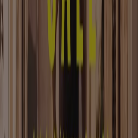
Tiendeo
Was wir machen
Business-Lösungen
Nachrichten und Medien
Mit uns arbeiten
Kontakt aufnehmen
Marketing- und Geschäftsanfragen
Geschäft falsch auf der Karte geortet
Wöchentliches Anzeigen-Feedback
Technische Probleme und allgemeines Feedback
Indizes