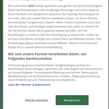
Adressen und Öffnungszeiten von
Wir und unsere
1014
-Partner speichern und greifen auf personenbezogene
Leonardo
Daten wie Browserdaten oder eindeutige Kennungen auf Ihrem Gerät zu.
Durch Auswahl von Akzeptieren aktivieren Sie Tracking-Technologien für
die unter „Wir und unsere Partner verarbeiten Daten, um Ihnen Dienste
bereitzustellen“ aufgeführten Zwecke. Wenn Tracker deaktiviert sind, sind
manche Inhalte und Anzeigen möglicherweise nicht mehr so relevant für
Sie. Sie können dieses Menü jederzeit wieder aufrufen, um Ihre
Einstellungen zu ändern oder Ihre Einwilligung zu widerrufen, indem Sie
auf den Link Zwecke anzeigen am unteren Rand der Webseite klicken. Ihre
Leonardo
Einstellungen gelten innerhalb unseres Website. Weitere Informationen
finden Sie in unserer Datenschutzerklärung.
Große Bleichen 36, Hamburg
Wir und unsere Partner verarbeiten Daten, um
Folgendes bereitzustellen:
530 m
Verwendung genauer Standortdaten. Endgeräteeigenschaften zur
Identifikation aktiv abfragen. Speichern von oder Zugriff auf Informationen
auf einem Endgerät. Personalisierte Werbung und Inhalte, Messung von
Werbeleistung und der Performance von Inhalten, Zielgruppenforschung
sowie Entwicklung und Verbesserung von Angeboten.
Liste der Partner (Lieferanten)
Leonardo
Zwecke anzeigen
Akzeptieren
Ballindamm, Hamburg