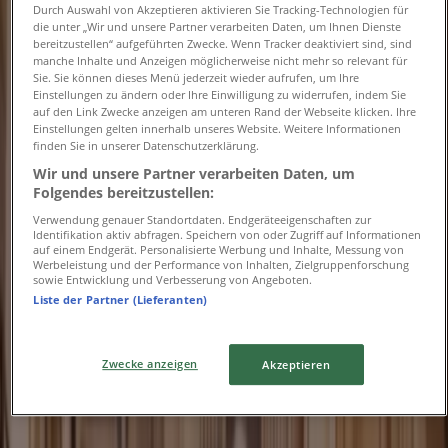
Durch Auswahl von Akzeptieren aktivieren Sie Tracking-Technologien für
Adressen und Öffnungszeiten von
die unter „Wir und unsere Partner verarbeiten Daten, um Ihnen Dienste
bereitzustellen“ aufgeführten Zwecke. Wenn Tracker deaktiviert sind, sind
Street Shoes
manche Inhalte und Anzeigen möglicherweise nicht mehr so relevant für
Sie. Sie können dieses Menü jederzeit wieder aufrufen, um Ihre
Einstellungen zu ändern oder Ihre Einwilligung zu widerrufen, indem Sie
auf den Link Zwecke anzeigen am unteren Rand der Webseite klicken. Ihre
Einstellungen gelten innerhalb unseres Website. Weitere Informationen
finden Sie in unserer Datenschutzerklärung.
Street Shoes
Wir und unsere Partner verarbeiten Daten, um
Folgendes bereitzustellen:
Ballindamm 40, Hamburg
Verwendung genauer Standortdaten. Endgeräteeigenschaften zur
Identifikation aktiv abfragen. Speichern von oder Zugriff auf Informationen
683 m
auf einem Endgerät. Personalisierte Werbung und Inhalte, Messung von
Werbeleistung und der Performance von Inhalten, Zielgruppenforschung
sowie Entwicklung und Verbesserung von Angeboten.
Jetzt geöffnet
Liste der Partner (Lieferanten)
Zwecke anzeigen
Akzeptieren
Street Shoes
Paul-Nevermann-Platz 15, Hamburg