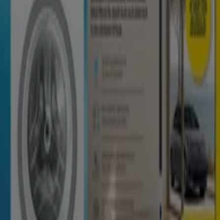
Netto: Wochenangebote
Läuft am 15.8. ab
Neu-Isenburg
Läuft morgen ab
Euronics
Aus unserer Werbung
Läuft morgen ab
Neu-Isenburg
Mehr anzeigen
Die besten Angebote
Bier
Schwamm
Seifenblasen
Metalldetektor
Spa
Staubsauger
Tiendeo in deiner Stadt