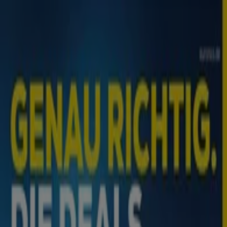
Sie sind hier:
Neu-Isenburg - 10178
Schnäppchen
Supermärkte
Möbelhäuser
Kleidung, Schuhe
und Accessoires
Elektromärkte
Drogerien und
Parfümerie
Baumärkte und
Gartencenter
Biomärkte
Discounter
Sportgeschäfte
Spielze
und Baby
Auto, Motorrad und
Werkstatt
Kaufhäuser
Reisen und Freizeit
Optiker und
Hörzentren
Restaurants
Bücher und Schreibwaren
Banken
und Versicherungen
Top-Kataloge in Neu-Isenburg