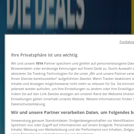
Erwartet
Thomas Philipps
TP26 August 2 KW 33 DE digitale Ausgabe
Fortfahr
150dpi Einzelseiten
Ihre Privatsphäre ist uns wichtig
Läuft am 15.8. ab
Neu-Isenburg
Wir und unsere
1014
-Partner speichern und greifen auf personenbezogene Dat
Erwartet
Browserdaten oder eindeutige Kennungen auf Ihrem Gerät zu. Durch Auswahl 
aktivieren Sie Tracking-Technologien für die unter „Wir und unsere Partner ver
Ihnen Dienste bereitzustellen“ aufgeführten Zwecke. Wenn Tracker deaktiviert 
Inhalte und Anzeigen möglicherweise nicht mehr so relevant für Sie. Sie könne
Netto
jederzeit wieder aufrufen, um Ihre Einstellungen zu ändern oder Ihre Einwilligu
indem Sie auf den Link Zwecke anzeigen am unteren Rand der Webseite klicken.
Einstellungen gelten innerhalb unseres Website. Weitere Informationen finden S
Exklusive Schnäppchen
Datenschutzerklärung.
Wir und unsere Partner verarbeiten Daten, um Folgendes be
Läuft am 22.8. ab
Neu-Isenburg
Verwendung genauer Standortdaten. Endgeräteeigenschaften zur Identifikation 
Neu
Speichern von oder Zugriff auf Informationen auf einem Endgerät. Personalisi
Inhalte, Messung von Werbeleistung und der Performance von Inhalten, Zielg
sowie Entwicklung und Verbesserung von Angeboten.