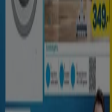
Berlin
Hamburg
München
Köln
Frankfurt am
Main
Düsseldorf
Bremen
Stuttgart
Dresden
Hannover
Essen
Nürnberg
Leipzig
Dortmund
Duisburg
Augsburg
Zeige mehr Städte
Tiendeo international
España
Italia
United Kingdom
México
Brasil
Colombia
Argentina
France
United States
Nederland
Deutschland
Perú
Chile
Portugal
Australia
Türkiye
Polska
Norge
Österreich
Sverige
Ecuador
Singapore
South Africa
Canada
Danmark
Suomi
日本
Ελλάδα
한국
Belgique
Schweiz
United Arab Emirates
România
Maroc
Ceská republika
Slovenská republika
Magyarország
България
Tiendeo ist Teil von Shopfully, dem Tech-Unternehmen,