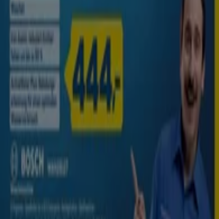
das das lokale Einkaufen weltweit neu erfindet.
Tiendeo
Was wir machen
Business-Lösungen
Nachrichten und Medien
Mit uns arbeiten
Kontakt aufnehmen
Marketing- und Geschäftsanfragen
Geschäft falsch auf der Karte geortet
Wöchentliches Anzeigen-Feedback
Technische Probleme und allgemeines Feedback