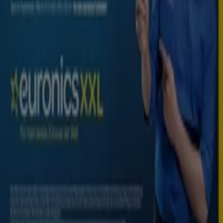
Indizes
Marken
Lokale Marken
Unternehmen
Filiale in der Nähe
Produkte
Lokale Produkte
Städte
Die App von Tiendeo herunterladen
Copyright © Tiendeo ® 2026 · Shopfully Marketing S.L.U. –
Palau de Mar – 08039 Barcelona, Spain