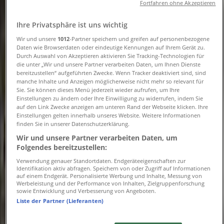
Fortfahren ohne Akzeptieren
Ihre Privatsphäre ist uns wichtig
Wir und unsere
1012
-Partner speichern und greifen auf personenbezogene
Daten wie Browserdaten oder eindeutige Kennungen auf Ihrem Gerät zu.
Cecil
Durch Auswahl von Akzeptieren aktivieren Sie Tracking-Technologien für
die unter „Wir und unsere Partner verarbeiten Daten, um Ihnen Dienste
Summer Sale` `
bereitzustellen“ aufgeführten Zwecke. Wenn Tracker deaktiviert sind, sind
manche Inhalte und Anzeigen möglicherweise nicht mehr so relevant für
Sie. Sie können dieses Menü jederzeit wieder aufrufen, um Ihre
Läuft morgen ab
Einstellungen zu ändern oder Ihre Einwilligung zu widerrufen, indem Sie
auf den Link Zwecke anzeigen am unteren Rand der Webseite klicken. Ihre
Einstellungen gelten innerhalb unseres Website. Weitere Informationen
finden Sie in unserer Datenschutzerklärung.
Wir und unsere Partner verarbeiten Daten, um
Cecil
Folgendes bereitzustellen:
Become A Member : 10% For You *
Verwendung genauer Standortdaten. Endgeräteeigenschaften zur
Identifikation aktiv abfragen. Speichern von oder Zugriff auf Informationen
auf einem Endgerät. Personalisierte Werbung und Inhalte, Messung von
Läuft am 18.8. ab
152 m - Nürnberg
Werbeleistung und der Performance von Inhalten, Zielgruppenforschung
sowie Entwicklung und Verbesserung von Angeboten.
Liste der Partner (Lieferanten)
{"numCatalogs":2}