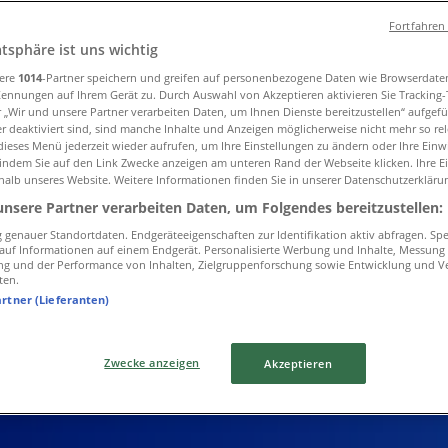
Fortfahren
atsphäre ist uns wichtig
sere
1014
-Partner speichern und greifen auf personenbezogene Daten wie Browserdate
e in Salzgitter
Kennungen auf Ihrem Gerät zu. Durch Auswahl von Akzeptieren aktivieren Sie Tracking
r „Wir und unsere Partner verarbeiten Daten, um Ihnen Dienste bereitzustellen“ aufgef
 deaktiviert sind, sind manche Inhalte und Anzeigen möglicherweise nicht mehr so rele
ieses Menü jederzeit wieder aufrufen, um Ihre Einstellungen zu ändern oder Ihre Einwi
 indem Sie auf den Link Zwecke anzeigen am unteren Rand der Webseite klicken. Ihre E
halb unseres Website. Weitere Informationen finden Sie in unserer Datenschutzerkläru
unsere Partner verarbeiten Daten, um Folgendes bereitzustellen:
genauer Standortdaten. Endgeräteeigenschaften zur Identifikation aktiv abfragen. Sp
f auf Informationen auf einem Endgerät. Personalisierte Werbung und Inhalte, Messung
ng und der Performance von Inhalten, Zielgruppenforschung sowie Entwicklung und V
ten.
artner (Lieferanten)
Zwecke anzeigen
Akzeptieren