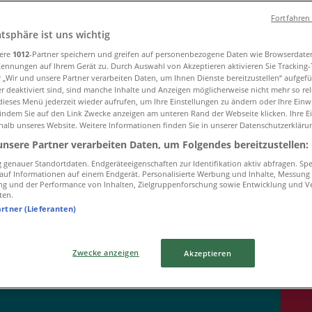
chleswig
»
Fortfahren
atsphäre ist uns wichtig
sere
1012
-Partner speichern und greifen auf personenbezogene Daten wie Browserdate
n Schleswig
Kennungen auf Ihrem Gerät zu. Durch Auswahl von Akzeptieren aktivieren Sie Tracking
r „Wir und unsere Partner verarbeiten Daten, um Ihnen Dienste bereitzustellen“ aufgef
 deaktiviert sind, sind manche Inhalte und Anzeigen möglicherweise nicht mehr so rele
ieses Menü jederzeit wieder aufrufen, um Ihre Einstellungen zu ändern oder Ihre Einwi
 indem Sie auf den Link Zwecke anzeigen am unteren Rand der Webseite klicken. Ihre E
halb unseres Website. Weitere Informationen finden Sie in unserer Datenschutzerkläru
unsere Partner verarbeiten Daten, um Folgendes bereitzustellen:
genauer Standortdaten. Endgeräteeigenschaften zur Identifikation aktiv abfragen. Sp
f auf Informationen auf einem Endgerät. Personalisierte Werbung und Inhalte, Messung
ng und der Performance von Inhalten, Zielgruppenforschung sowie Entwicklung und V
ten.
artner (Lieferanten)
Zwecke anzeigen
Akzeptieren