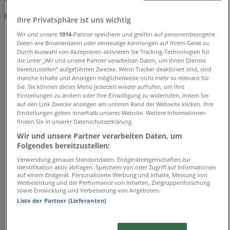
und Adressen
Ihre Privatsphäre ist uns wichtig
Wir und unsere
1014
-Partner speichern und greifen auf personenbezogene
Tiendeo in Braunschweig
»
Daten wie Browserdaten oder eindeutige Kennungen auf Ihrem Gerät zu.
Angebote für Kleidung, Schuhe und Accessoires in
Durch Auswahl von Akzeptieren aktivieren Sie Tracking-Technologien für
Braunschweig
»
die unter „Wir und unsere Partner verarbeiten Daten, um Ihnen Dienste
bereitzustellen“ aufgeführten Zwecke. Wenn Tracker deaktiviert sind, sind
Orsay in Braunschweig
»
manche Inhalte und Anzeigen möglicherweise nicht mehr so relevant für
Sie. Sie können dieses Menü jederzeit wieder aufrufen, um Ihre
Orsay Geschäfte in Braunschweig
Einstellungen zu ändern oder Ihre Einwilligung zu widerrufen, indem Sie
auf den Link Zwecke anzeigen am unteren Rand der Webseite klicken. Ihre
Einstellungen gelten innerhalb unseres Website. Weitere Informationen
finden Sie in unserer Datenschutzerklärung.
Orsay
Wir und unsere Partner verarbeiten Daten, um
Folgendes bereitzustellen:
DAMM 34, Braunschweig
Verwendung genauer Standortdaten. Endgeräteeigenschaften zur
Identifikation aktiv abfragen. Speichern von oder Zugriff auf Informationen
153 m
auf einem Endgerät. Personalisierte Werbung und Inhalte, Messung von
Werbeleistung und der Performance von Inhalten, Zielgruppenforschung
Geschlossen
sowie Entwicklung und Verbesserung von Angeboten.
Liste der Partner (Lieferanten)