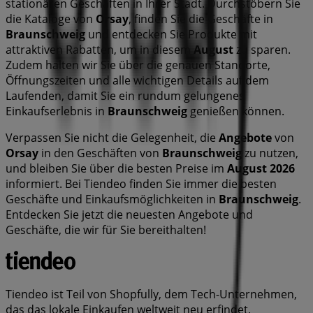
stationären Geschäften in Ihrer Stadt. Durchstöbern Sie
die Kataloge von
Orsay
, finden Sie die Geschäfte in
Braunschweig
und entdecken Sie Produkte mit
attraktiven Rabatten, um in diesem
August
zu sparen.
Zudem halten wir Sie über die genauen Standorte,
Öffnungszeiten und alle wichtigen Details auf dem
Laufenden, damit Sie ein rundum gelungenes
Einkaufserlebnis in
Braunschweig
genießen können.
Verpassen Sie nicht die Gelegenheit, die
Angebote
von
Orsay
in den Geschäften von
Braunschweig
zu nutzen,
und bleiben Sie über die besten Preise im
August 2026
informiert. Bei Tiendeo finden Sie immer die besten
Geschäfte und Einkaufsmöglichkeiten in
Braunschweig
.
Entdecken Sie jetzt die neuesten Angebote und
Geschäfte, die wir für Sie bereithalten!
Tiendeo ist Teil von Shopfully, dem Tech-Unternehmen,
das das lokale Einkaufen weltweit neu erfindet.