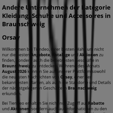
Andere Unternehmen der Kategorie
Kleidung, Schuhe und Accessoires in
Braunschweig
Orsay
Willkommen bei Tiendeo, Ihrer besten Wahl, um nicht
nur die besten
Angebote
,
Kataloge
und
Aktionen
zu
finden, sondern auch die beliebtesten Geschäfte in
Braunschweig
zu entdecken. Während des Monats
August 2026
können Sie auf unserer Plattform sowohl
die neuesten Nachrichten von
Orsay
, einer der
bekanntesten Marken, als auch die Standorte und Details
der nächstgelegenen Geschäfte in
Braunschweig
erkunden.
Bei Tiendeo erhalten Sie nicht nur Zugriff auf
Rabatte
und
Aktionen
, sondern auch auf Informationen zu den