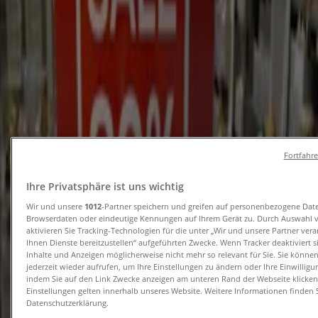
Rabatt und Kataloge
Tiendeo in Braunschweig
»
Angebote für Kleidung, Schuhe und Accessoires in
Braunschweig
Neu
Fortfahr
Leiser Schuhe
Ihre Privatsphäre ist uns wichtig
Wir und unsere
1012
-Partner speichern und greifen auf personenbezogene Dat
Sale Endecken Sie Jetzt Unsere Summer
Browserdaten oder eindeutige Kennungen auf Ihrem Gerät zu. Durch Auswahl 
Sale
aktivieren Sie Tracking-Technologien für die unter „Wir und unsere Partner ver
Ihnen Dienste bereitzustellen“ aufgeführten Zwecke. Wenn Tracker deaktiviert 
Inhalte und Anzeigen möglicherweise nicht mehr so relevant für Sie. Sie könne
Läuft am 26.8. ab
Braunschweig
jederzeit wieder aufrufen, um Ihre Einstellungen zu ändern oder Ihre Einwilligu
Neu
indem Sie auf den Link Zwecke anzeigen am unteren Rand der Webseite klicken.
Einstellungen gelten innerhalb unseres Website. Weitere Informationen finden S
Datenschutzerklärung.