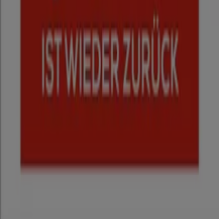
Marken
Lokale Marken
Unternehmen
Filiale in der Nähe
Produkte
Lokale Produkte
Städte
Die App von Tiendeo herunterladen
Copyright © Tiendeo ® 2026 · Shopfully Marketing S.L.U. –
Palau de Mar – 08039 Barcelona, Spain
Bedingungen und Konditionen
Datenschutzrichtlinie