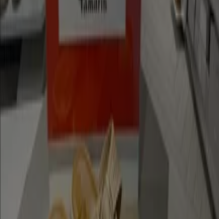
Läuft am 14.8. ab
Braunschweig
-4 Tage
Miss Sixty
Sale Up To 50% Off Special Offer On
Selected Items
Läuft am 11.8. ab
Braunschweig
Schuh Bode
Der Sommer Ist Wieder Zuruck
Läuft am 18.8. ab
Braunschweig
Mehr anzeigen