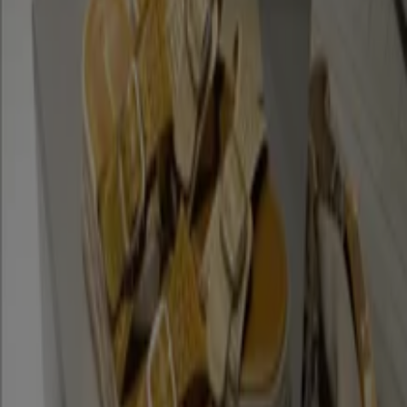
Kleidung, Schuhe und Accessoires
Kataloge in Braunschweig
Flyer und beste Angebote in
Braunschweig
Bier
Schwamm
Seifenblasen
Metalldetektor
Spa
Staubsauger
Kleidung, Schuhe und Accessoires in
anderen Städten
Berlin
Hamburg
München
Köln
Frankfurt am
Main
Düsseldorf
Bremen
Stuttgart
Dresden
Hannover
Essen
Nürnberg
Leipzig
Dortmund
Duisburg
Augsburg
Zeige mehr Städte