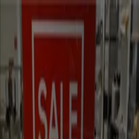
Sie sind hier:
Braunschweig - 10178
Schnäppchen
Supermärkte
Möbelhäuser
Kleidung, Schuhe
und Accessoires
Elektromärkte
Drogerien und
Parfümerie
Baumärkte und
Gartencenter
Biomärkte
Discounter
Sportgeschäfte
Spielze
und Baby
Auto, Motorrad und
Werkstatt
Kaufhäuser
Reisen und Freizeit
Optiker und
Hörzentren
Restaurants
Bücher und Schreibwaren
Banken
und Versicherungen
Kleidung, Schuhe und Accessoires in
Braunschweig - Gutscheincodes,