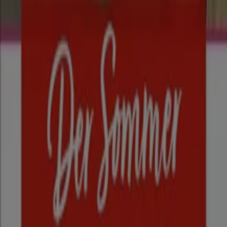
Tiendeo
Was wir machen
Business-Lösungen
Nachrichten und Medien
Mit uns arbeiten
Kontakt aufnehmen
Marketing- und Geschäftsanfragen
Geschäft falsch auf der Karte geortet
Wöchentliches Anzeigen-Feedback
Technische Probleme und allgemeines Feedback
Indizes