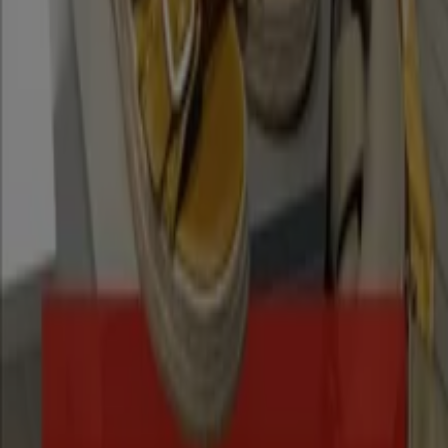
Jede Saison kommen die neuen
Kollektionen
und Mode-
Lookbooks
in die Geschäfte. Um sie aus erster Hand
erkunden zu können, haben wir in Tiendeo die Kategorie
Kleidung, Schuhe und Accessoires erstellt.
Kleidung
zu
kaufen ist manchmal eine Notwendigkeit, ein andermal
vielleicht reiner Genuss, wodurch das Durchblättern
durch Modeprospekte und -kataloge von Geschäften wie
H&M, Zara
oder
C&A
unterhaltsam und nützlich ist. Der
Preis der Kleidungsstücke ist immer entscheidend für
eine Kaufentscheidung. Daher empfehlen wir dir
Modekataloge online durchzublättern, bevor du
einkaufen gehst, damit du deine Wege gut planen kannst.
Siehe die Angebote der Kleidung, Schuhe und
Accessoires
Tiendeo ist Teil von Shopfully, dem Tech-Unternehmen,
das das lokale Einkaufen weltweit neu erfindet.