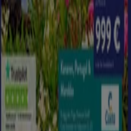
Flyer und beste Angebote in Berlin
Bier
Schwamm
Seifenblasen
Metalldetektor
Spa
Staubsauger
Reisen und Freizeit in anderen
Städten
Berlin
Hamburg
München
Köln
Frankfurt am
Main
Düsseldorf
Bremen
Stuttgart
Dresden
Hannover
Essen
Nürnberg
Leipzig
Dortmund
Duisburg
Augsburg
Zeige mehr Städte
Der beste Weg, um dich auf deine nächste Reise
vorzubereiten, ist das Durchblättern der Prospekte und
Kataloge in dieser Kategorie. Du wirst begeistert sein,
welche
Traumreisen
man auch mit kleinem Budget
bestreiten kann. Hier findest du die besten Angebote von
Lidl, Aldi, Karstadt, Rewe
und vielen mehr und deinem
Urlaub steht nichts mehr im Weg.