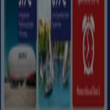
Marketing- und Geschäftsanfragen
Geschäft falsch auf der Karte geortet
Wöchentliches Anzeigen-Feedback
Technische Probleme und allgemeines Feedback
Indizes
Marken
Lokale Marken
Unternehmen
Filiale in der Nähe
Produkte
Lokale Produkte
Städte
Die App von Tiendeo herunterladen