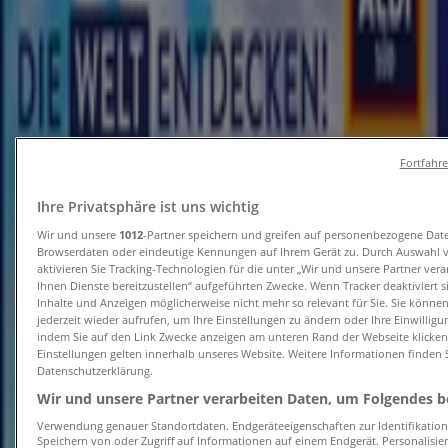
Tiendeo in Berlin
»
Angebote für Reisen und Freizeit in Berlin
Erwartet
Fortfahr
Aldi Nord Reisen
Ihre Privatsphäre ist uns wichtig
Wir und unsere
1012
-Partner speichern und greifen auf personenbezogene Dat
Jetzt sparen mit unseren Deals
Browserdaten oder eindeutige Kennungen auf Ihrem Gerät zu. Durch Auswahl 
aktivieren Sie Tracking-Technologien für die unter „Wir und unsere Partner ver
Läuft am 22.8. ab
Berlin
Ihnen Dienste bereitzustellen“ aufgeführten Zwecke. Wenn Tracker deaktiviert 
Erwartet
Inhalte und Anzeigen möglicherweise nicht mehr so relevant für Sie. Sie könne
jederzeit wieder aufrufen, um Ihre Einstellungen zu ändern oder Ihre Einwilligu
indem Sie auf den Link Zwecke anzeigen am unteren Rand der Webseite klicken.
Einstellungen gelten innerhalb unseres Website. Weitere Informationen finden S
Datenschutzerklärung.
Aldi Nord Reisen
Wir und unsere Partner verarbeiten Daten, um Folgendes be
Top-Deals und Rabatte
Verwendung genauer Standortdaten. Endgeräteeigenschaften zur Identifikation 
Speichern von oder Zugriff auf Informationen auf einem Endgerät. Personalisi