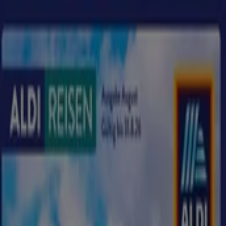
Sie sind hier:
Berlin - 10178
Schnäppchen
Supermärkte
Möbelhäuser
Kleidung, Schuhe
und Accessoires
Elektromärkte
Drogerien und
Parfümerie
Baumärkte und
Gartencenter
Biomärkte
Discounter
Sportgeschäfte
Spielze
und Baby
Auto, Motorrad und
Werkstatt
Kaufhäuser
Reisen und Freizeit
Optiker und
Hörzentren
Restaurants
Bücher und Schreibwaren
Banken
und Versicherungen
Reisebüro in Berlin - Gutscheine,
Kataloge und Angebote