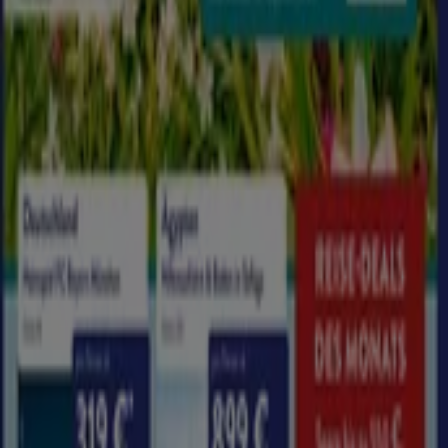
Siehe die Angebote der Reisen und Freizeit
Tiendeo ist Teil von Shopfully, dem Tech-Unternehmen,
das das lokale Einkaufen weltweit neu erfindet.
Tiendeo
Was wir machen
Business-Lösungen
Nachrichten und Medien
Mit uns arbeiten
Kontakt aufnehmen