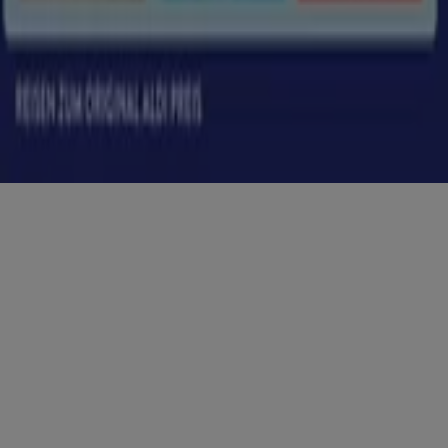
Copyright © Tiendeo ® 2026 · Shopfully Marketing S.L.U. –
Palau de Mar – 08039 Barcelona, Spain
Bedingungen und Konditionen
Datenschutzrichtlinie
Cookies verwalten