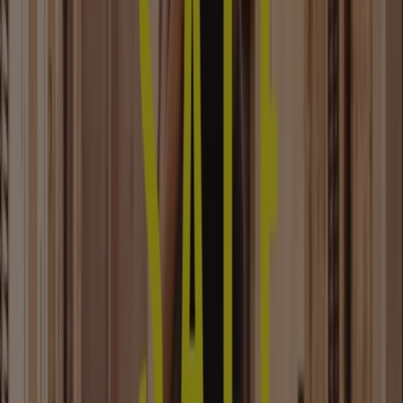
Braunschweig
Finde Zara Kataloge in deiner Stadt
Zara in Berlin
Zara in Hamburg
Zara in München
Zara in Köln
Zara in Frankfurt am Main
Zara in
Hannover
Zeige mehr Städte
Schneller Blick auf Zara Angebote in
Braunschweig
Kategorie:
Kleidung, Schuhe und Accessoires
Prospekte und Angebote von Zara
in Braunschweig