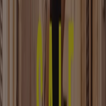
Birkenstock
The Papillio Edit
Läuft am 23.8. ab
Braunschweig
Neu
Leiser Schuhe
Sale Endecken Sie Jetzt Unsere Summer
Sale
Läuft am 26.8. ab
Braunschweig
Mehr anzeigen
Andere Unternehmen der Kategorie
Kleidung, Schuhe und Accessoires in