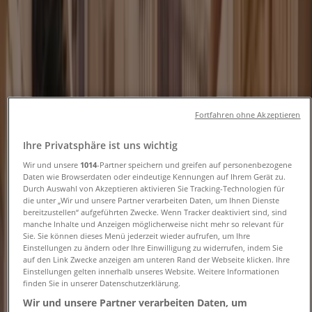
Folgen Sie, um Angebote zu erhalten
Tiendeo in Braunschweig
»
Angebote für Kleidung, Schuhe und Accessoires in
Braunschweig
»
Fortfahren ohne Akzeptieren
Zara in Braunschweig
Ihre Privatsphäre ist uns wichtig
Schneller Blick auf Zara Angebote in
Wir und unsere
1014
-Partner speichern und greifen auf personenbezogene
Braunschweig
Daten wie Browserdaten oder eindeutige Kennungen auf Ihrem Gerät zu.
Durch Auswahl von Akzeptieren aktivieren Sie Tracking-Technologien für
die unter „Wir und unsere Partner verarbeiten Daten, um Ihnen Dienste
bereitzustellen“ aufgeführten Zwecke. Wenn Tracker deaktiviert sind, sind
manche Inhalte und Anzeigen möglicherweise nicht mehr so relevant für
Kategorie:
Kleidung, Schuhe und Accessoires
Sie. Sie können dieses Menü jederzeit wieder aufrufen, um Ihre
Einstellungen zu ändern oder Ihre Einwilligung zu widerrufen, indem Sie
Wir sind gerade dabei Angebote zu "Zara" zu
auf den Link Zwecke anzeigen am unteren Rand der Webseite klicken. Ihre
veröffentlichen
Einstellungen gelten innerhalb unseres Website. Weitere Informationen
finden Sie in unserer Datenschutzerklärung.
{"numCatalogs":0}
Wir und unsere Partner verarbeiten Daten, um