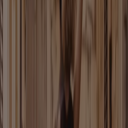
Neu
Herzog & Bräuer
% Wir Haben Reduziert .
Läuft am 23.8. ab
Braunschweig
Neu
Herzog & Bräuer
10% Auf Alle Reduzierten Artikel .
Läuft am 24.8. ab
Braunschweig
Neu