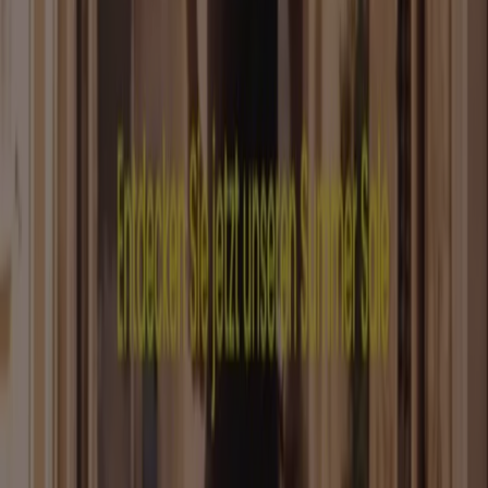
Kontakt aufnehmen
Marketing- und Geschäftsanfragen
Geschäft falsch auf der Karte geortet
Wöchentliches Anzeigen-Feedback
Technische Probleme und allgemeines Feedback
Indizes
Marken
Lokale Marken
Unternehmen
Filiale in der Nähe
Produkte
Lokale Produkte
Städte