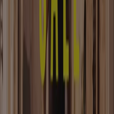
ZARA wurde 1975 in Spanien als die Tochtergesellschaft
von Inditex gegründet und ist eines der größten
Modeunternehmen der Welt.
Mehr Information über Zara
Tiendeo ist Teil von Shopfully, dem Tech-Unternehmen,
das das lokale Einkaufen weltweit neu erfindet.
Tiendeo
Was wir machen
Business-Lösungen
Nachrichten und Medien
Mit uns arbeiten