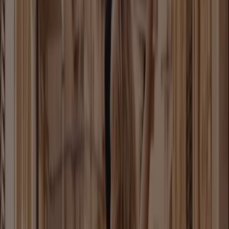
Schuhe und Accessoires in
Braunschweig
Neu
Mexx
Final Sale Up To -60% Off
Läuft am 18.8. ab
Braunschweig
Neu
Six
Bis Zu 20% Rabatt``
Läuft am 26.8. ab
Braunschweig