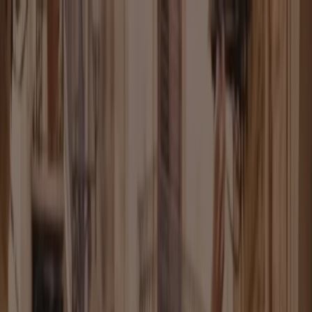
Sie sind hier:
Braunschweig - 10178
Schnäppchen
Supermärkte
Möbelhäuser
Kleidung, Schuhe
und Accessoires
Elektromärkte
Drogerien und
Parfümerie
Baumärkte und
Gartencenter
Biomärkte
Discounter
Sportgeschäfte
Spielze
und Baby
Auto, Motorrad und
Werkstatt
Kaufhäuser
Reisen und Freizeit
Optiker und
Hörzentren
Restaurants
Bücher und Schreibwaren
Banken
und Versicherungen
Zara in Braunschweig - Katalog,
Gutscheincode und Angebote