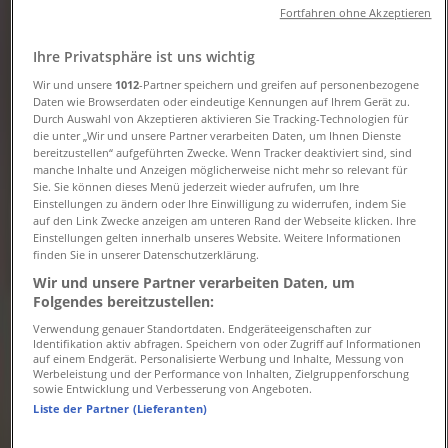
Fortfahren ohne Akzeptieren
Ihre Privatsphäre ist uns wichtig
Wir und unsere
1012
-Partner speichern und greifen auf personenbezogene
Daten wie Browserdaten oder eindeutige Kennungen auf Ihrem Gerät zu.
Leonardo
Durch Auswahl von Akzeptieren aktivieren Sie Tracking-Technologien für
die unter „Wir und unsere Partner verarbeiten Daten, um Ihnen Dienste
bereitzustellen“ aufgeführten Zwecke. Wenn Tracker deaktiviert sind, sind
Bis Zu 20% Rabatt Auf Deine Bestellung
manche Inhalte und Anzeigen möglicherweise nicht mehr so relevant für
Sie. Sie können dieses Menü jederzeit wieder aufrufen, um Ihre
Läuft morgen ab
Einstellungen zu ändern oder Ihre Einwilligung zu widerrufen, indem Sie
{"numCatalogs":1}
auf den Link Zwecke anzeigen am unteren Rand der Webseite klicken. Ihre
Einstellungen gelten innerhalb unseres Website. Weitere Informationen
finden Sie in unserer Datenschutzerklärung.
Adressen und Öffnungszeiten von
Wir und unsere Partner verarbeiten Daten, um
Leonardo
Folgendes bereitzustellen:
Verwendung genauer Standortdaten. Endgeräteeigenschaften zur
Identifikation aktiv abfragen. Speichern von oder Zugriff auf Informationen
auf einem Endgerät. Personalisierte Werbung und Inhalte, Messung von
Werbeleistung und der Performance von Inhalten, Zielgruppenforschung
sowie Entwicklung und Verbesserung von Angeboten.
Liste der Partner (Lieferanten)
Leonardo