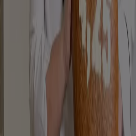
Indizes
Marken
Lokale Marken
Unternehmen
Filiale in der Nähe
Produkte
Lokale Produkte
Städte
Die App von Tiendeo herunterladen
Copyright © Tiendeo ® 2026 · Shopfully Marketing S.L.U. –
Palau de Mar – 08039 Barcelona, Spain