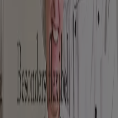
2 Fur 1
Läuft am 30.9. ab
Leipzig
Wiener Feinbäcker
Besonders Flexible-
Läuft am 27.8. ab
Leipzig
Restaurants Kataloge in Leipzig
Flyer und beste Angebote in Leipzig
Bier
Schwamm
Seifenblasen
Metalldetektor
Spa
Staubsauger
Restaurants in anderen Städten