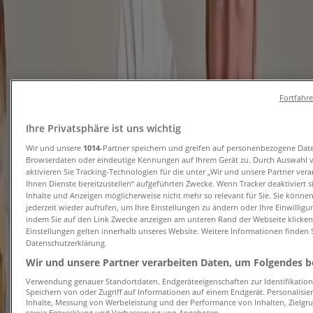
Tiendeo in Leipzig
»
Angebote für Restaurants in Leipzig
Neu
Fortfahr
Ihre Privatsphäre ist uns wichtig
Lebkuchen Schmidt
Wir und unsere
1014
-Partner speichern und greifen auf personenbezogene Dat
Browserdaten oder eindeutige Kennungen auf Ihrem Gerät zu. Durch Auswahl 
Limoncllo Pralinen
aktivieren Sie Tracking-Technologien für die unter „Wir und unsere Partner ver
Ihnen Dienste bereitzustellen“ aufgeführten Zwecke. Wenn Tracker deaktiviert 
Inhalte und Anzeigen möglicherweise nicht mehr so relevant für Sie. Sie könne
Läuft am 24.8. ab
Leipzig
jederzeit wieder aufrufen, um Ihre Einstellungen zu ändern oder Ihre Einwilligu
-5 Tage
indem Sie auf den Link Zwecke anzeigen am unteren Rand der Webseite klicken.
Einstellungen gelten innerhalb unseres Website. Weitere Informationen finden S
Datenschutzerklärung.
Wir und unsere Partner verarbeiten Daten, um Folgendes be
Die Lohners
Verwendung genauer Standortdaten. Endgeräteeigenschaften zur Identifikation 
Speichern von oder Zugriff auf Informationen auf einem Endgerät. Personalisi
Die Lohners Partner Der Vereine *
Inhalte, Messung von Werbeleistung und der Performance von Inhalten, Zielg
sowie Entwicklung und Verbesserung von Angeboten.