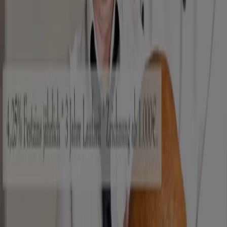
Berlin
Hamburg
München
Köln
Frankfurt am
Main
Düsseldorf
Bremen
Stuttgart
Dresden
Hannover
Essen
Nürnberg
Leipzig
Dortmund
Duisburg
Augsburg
Zeige mehr Städte
Die Fast Food Lokale in dieser Kategorie sind nach wie
vor im Trend. Viele Leute gönnen sich immer wieder
einen
Hamburger
oder auch eine
Pizza
, mal auf die
Schnelle beim Vorbeigehen, mal mit der ganzen Familie
oder Freunden. Du findest hier Gutscheine und
Angebote von Restaurants wie
McDonalds
oder
Burger
King
.
Siehe die Angebote der Restaurants
Tiendeo ist Teil von Shopfully, dem Tech-Unternehmen,