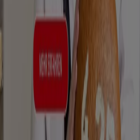
das das lokale Einkaufen weltweit neu erfindet.
Tiendeo
Was wir machen
Business-Lösungen
Nachrichten und Medien
Mit uns arbeiten
Kontakt aufnehmen
Marketing- und Geschäftsanfragen
Geschäft falsch auf der Karte geortet
Wöchentliches Anzeigen-Feedback
Technische Probleme und allgemeines Feedback