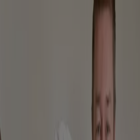
Sie sind hier:
Leipzig - 10178
Schnäppchen
Supermärkte
Möbelhäuser
Kleidung, Schuhe
und Accessoires
Elektromärkte
Drogerien und
Parfümerie
Baumärkte und
Gartencenter
Biomärkte
Discounter
Sportgeschäfte
Spielze
und Baby
Auto, Motorrad und
Werkstatt
Kaufhäuser
Reisen und Freizeit
Optiker und
Hörzentren
Restaurants
Bücher und Schreibwaren
Banken
und Versicherungen
Restaurants in Leipzig - Gutscheine,
Coupons und Angebote