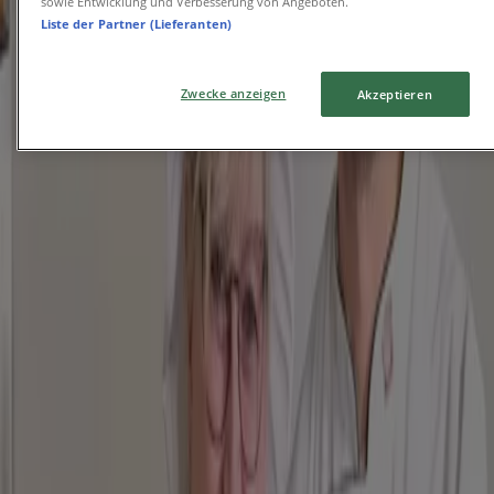
sowie Entwicklung und Verbesserung von Angeboten.
Liste der Partner (Lieferanten)
Burger King
Zwecke anzeigen
Akzeptieren
King Des Monats
Läuft am 21.8. ab
München
Nordsee
Promo Nordsee
Läuft am 22.8. ab
München
Domino´s Pizza
2 Fur 1