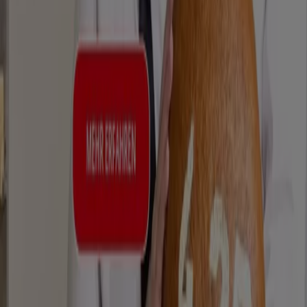
Tiendeo ist Teil von Shopfully, dem Tech-Unternehmen,
das das lokale Einkaufen weltweit neu erfindet.
Tiendeo
Was wir machen
Business-Lösungen
Nachrichten und Medien
Mit uns arbeiten
Kontakt aufnehmen
Marketing- und Geschäftsanfragen
Geschäft falsch auf der Karte geortet
Wöchentliches Anzeigen-Feedback
Technische Probleme und allgemeines Feedback