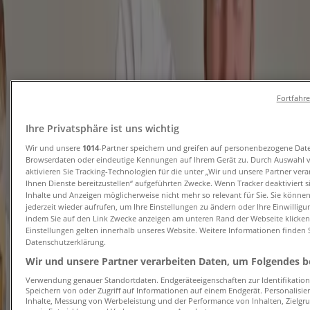
Tiendeo in München
»
Angebote für Restaurants in München
Neu
Fortfahr
Ihre Privatsphäre ist uns wichtig
Lebkuchen Schmidt
Wir und unsere
1014
-Partner speichern und greifen auf personenbezogene Dat
Browserdaten oder eindeutige Kennungen auf Ihrem Gerät zu. Durch Auswahl 
Limoncllo Pralinen
aktivieren Sie Tracking-Technologien für die unter „Wir und unsere Partner ver
Ihnen Dienste bereitzustellen“ aufgeführten Zwecke. Wenn Tracker deaktiviert 
Läuft am 24.8. ab
München
Inhalte und Anzeigen möglicherweise nicht mehr so relevant für Sie. Sie könne
jederzeit wieder aufrufen, um Ihre Einstellungen zu ändern oder Ihre Einwilligu
indem Sie auf den Link Zwecke anzeigen am unteren Rand der Webseite klicken.
Einstellungen gelten innerhalb unseres Website. Weitere Informationen finden S
Datenschutzerklärung.
Die Lohners
Wir und unsere Partner verarbeiten Daten, um Folgendes be
Die Lohners Partner Der Vereine *
Verwendung genauer Standortdaten. Endgeräteeigenschaften zur Identifikation 
Speichern von oder Zugriff auf Informationen auf einem Endgerät. Personalisi
Inhalte, Messung von Werbeleistung und der Performance von Inhalten, Zielg
Läuft am 14.8. ab
München