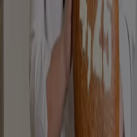
Indizes
Marken
Lokale Marken
Unternehmen
Filiale in der Nähe
Produkte
Lokale Produkte
Städte
Die App von Tiendeo herunterladen
Copyright © Tiendeo ® 2026 · Shopfully Marketing S.L.U. –
Palau de Mar – 08039 Barcelona, Spain