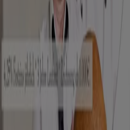
Berlin
Hamburg
München
Köln
Frankfurt am
Main
Düsseldorf
Bremen
Stuttgart
Dresden
Hannover
Essen
Nürnberg
Leipzig
Dortmund
Duisburg
Augsburg
Zeige mehr Städte
Die Fast Food Lokale in dieser Kategorie sind nach wie
vor im Trend. Viele Leute gönnen sich immer wieder
einen
Hamburger
oder auch eine
Pizza
, mal auf die
Schnelle beim Vorbeigehen, mal mit der ganzen Familie
oder Freunden. Du findest hier Gutscheine und
Angebote von Restaurants wie
McDonalds
oder
Burger
King
.
Siehe die Angebote der Restaurants