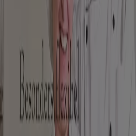
Läuft am 30.9. ab
München
Wiener Feinbäcker
Besonders Flexible-
Läuft am 27.8. ab
München
Restaurants Kataloge in München
Flyer und beste Angebote in
München
Bier
Schwamm
Seifenblasen
Metalldetektor
Spa
Staubsauger
Restaurants in anderen Städten