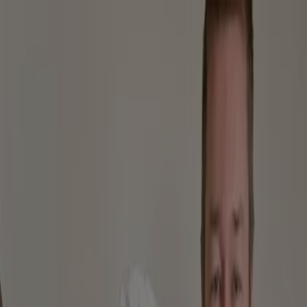
Sie sind hier:
München - 10178
Schnäppchen
Supermärkte
Möbelhäuser
Kleidung, Schuhe
und Accessoires
Elektromärkte
Drogerien und
Parfümerie
Baumärkte und
Gartencenter
Biomärkte
Discounter
Sportgeschäfte
Spielze
und Baby
Auto, Motorrad und
Werkstatt
Kaufhäuser
Reisen und Freizeit
Optiker und
Hörzentren
Restaurants
Bücher und Schreibwaren
Banken
und Versicherungen
Restaurants in München -
Gutscheine, Coupons und Angebote