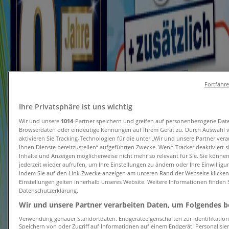
Tiendeo in Bottrop
»
Angebote für Möbelhäuser in Bottrop
Neu
Fortfahr
Nanu Nana
Ihre Privatsphäre ist uns wichtig
XXXL Kuschelpass!!
Wir und unsere
1014
-Partner speichern und greifen auf personenbezogene Dat
Browserdaten oder eindeutige Kennungen auf Ihrem Gerät zu. Durch Auswahl 
aktivieren Sie Tracking-Technologien für die unter „Wir und unsere Partner ver
Läuft am 31.8. ab
Bottrop
Ihnen Dienste bereitzustellen“ aufgeführten Zwecke. Wenn Tracker deaktiviert 
Neu
Inhalte und Anzeigen möglicherweise nicht mehr so relevant für Sie. Sie könne
jederzeit wieder aufrufen, um Ihre Einstellungen zu ändern oder Ihre Einwilligu
indem Sie auf den Link Zwecke anzeigen am unteren Rand der Webseite klicken.
Einstellungen gelten innerhalb unseres Website. Weitere Informationen finden S
Datenschutzerklärung.
Franz Knuffmann
Wir und unsere Partner verarbeiten Daten, um Folgendes be
KN K A MG 0826
Verwendung genauer Standortdaten. Endgeräteeigenschaften zur Identifikation 
Speichern von oder Zugriff auf Informationen auf einem Endgerät. Personalisi