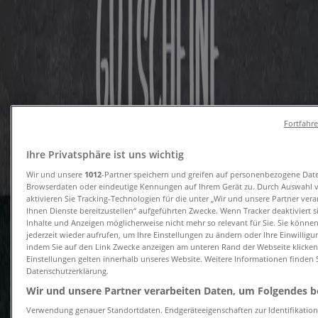
Tiendeo in Kiel
»
Angebote für Möbelhäuser in Kiel
Neu
Fortfahr
Möbel Brügge
Ihre Privatsphäre ist uns wichtig
20%auf Artikel der Marke
Wir und unsere
1012
-Partner speichern und greifen auf personenbezogene Dat
Browserdaten oder eindeutige Kennungen auf Ihrem Gerät zu. Durch Auswahl 
aktivieren Sie Tracking-Technologien für die unter „Wir und unsere Partner ver
Läuft am 15.8. ab
Kiel
Ihnen Dienste bereitzustellen“ aufgeführten Zwecke. Wenn Tracker deaktiviert 
Neu
Inhalte und Anzeigen möglicherweise nicht mehr so relevant für Sie. Sie könne
jederzeit wieder aufrufen, um Ihre Einstellungen zu ändern oder Ihre Einwilligu
indem Sie auf den Link Zwecke anzeigen am unteren Rand der Webseite klicken.
Einstellungen gelten innerhalb unseres Website. Weitere Informationen finden S
Möbel Brügge
Datenschutzerklärung.
Wir und unsere Partner verarbeiten Daten, um Folgendes be
Büro Spezial 67% Bis Zu In Diesem
Verwendung genauer Standortdaten. Endgeräteeigenschaften zur Identifikation 